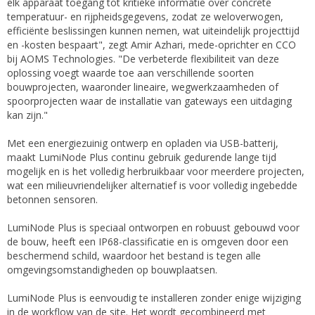
elk apparaat toegang tot kritieke informatie over concrete
temperatuur- en rijpheidsgegevens, zodat ze weloverwogen,
efficiënte beslissingen kunnen nemen, wat uiteindelijk projecttijd
en -kosten bespaart", zegt Amir Azhari, mede-oprichter en CCO
bij AOMS Technologies. "De verbeterde flexibiliteit van deze
oplossing voegt waarde toe aan verschillende soorten
bouwprojecten, waaronder lineaire, wegwerkzaamheden of
spoorprojecten waar de installatie van gateways een uitdaging
kan zijn."
Met een energiezuinig ontwerp en opladen via USB-batterij,
maakt LumiNode Plus continu gebruik gedurende lange tijd
mogelijk en is het volledig herbruikbaar voor meerdere projecten,
wat een milieuvriendelijker alternatief is voor volledig ingebedde
betonnen sensoren.
LumiNode Plus is speciaal ontworpen en robuust gebouwd voor
de bouw, heeft een IP68-classificatie en is omgeven door een
beschermend schild, waardoor het bestand is tegen alle
omgevingsomstandigheden op bouwplaatsen.
LumiNode Plus is eenvoudig te installeren zonder enige wijziging
in de workflow van de site. Het wordt gecombineerd met