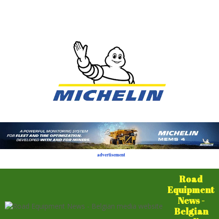
advertisement
Road
Equipment
News -
Belgian