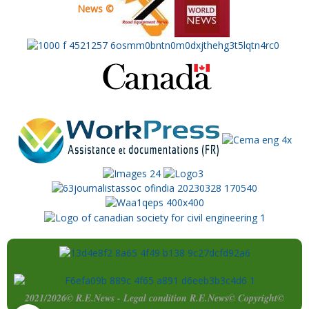
News ©
2021/2026© R.E.News - Legal condition R.E.News© Copyright©