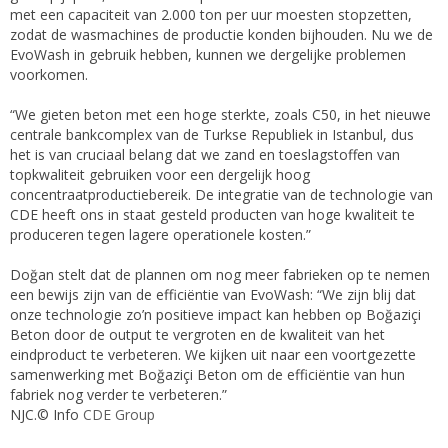
met een capaciteit van 2.000 ton per uur moesten stopzetten,
zodat de wasmachines de productie konden bijhouden. Nu we de
EvoWash in gebruik hebben, kunnen we dergelijke problemen
voorkomen.
“We gieten beton met een hoge sterkte, zoals C50, in het nieuwe
centrale bankcomplex van de Turkse Republiek in Istanbul, dus
het is van cruciaal belang dat we zand en toeslagstoffen van
topkwaliteit gebruiken voor een dergelijk hoog
concentraatproductiebereik. De integratie van de technologie van
CDE heeft ons in staat gesteld producten van hoge kwaliteit te
produceren tegen lagere operationele kosten.”
Doğan stelt dat de plannen om nog meer fabrieken op te nemen
een bewijs zijn van de efficiëntie van EvoWash: “We zijn blij dat
onze technologie zo’n positieve impact kan hebben op Boğaziçi
Beton door de output te vergroten en de kwaliteit van het
eindproduct te verbeteren. We kijken uit naar een voortgezette
samenwerking met Boğaziçi Beton om de efficiëntie van hun
fabriek nog verder te verbeteren.”
NJC.© Info
CDE Group