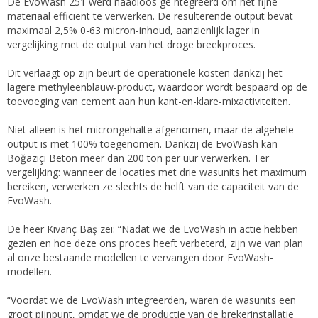
De EvoWash 251 werd naadloos geïntegreerd om het fijne
materiaal efficiënt te verwerken. De resulterende output bevat
maximaal 2,5% 0-63 micron-inhoud, aanzienlijk lager in
vergelijking met de output van het droge breekproces.
Dit verlaagt op zijn beurt de operationele kosten dankzij het
lagere methyleenblauw-product, waardoor wordt bespaard op de
toevoeging van cement aan hun kant-en-klare-mixactiviteiten.
Niet alleen is het microngehalte afgenomen, maar de algehele
output is met 100% toegenomen. Dankzij de EvoWash kan
Boğaziçi Beton meer dan 200 ton per uur verwerken. Ter
vergelijking: wanneer de locaties met drie wasunits het maximum
bereiken, verwerken ze slechts de helft van de capaciteit van de
EvoWash.
De heer Kıvanç Baş zei: “Nadat we de EvoWash in actie hebben
gezien en hoe deze ons proces heeft verbeterd, zijn we van plan
al onze bestaande modellen te vervangen door EvoWash-
modellen.
“Voordat we de EvoWash integreerden, waren de wasunits een
groot pijnpunt, omdat we de productie van de brekerinstallatie