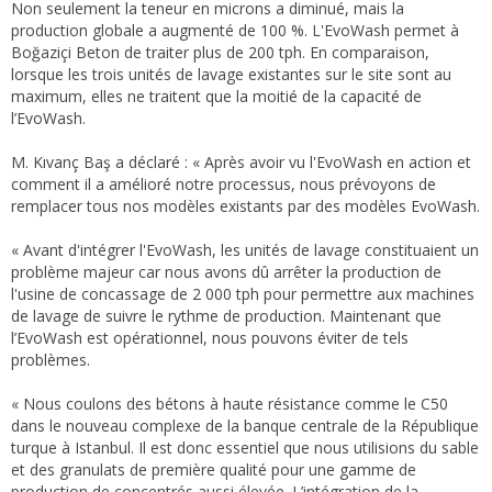
Non seulement la teneur en microns a diminué, mais la
production globale a augmenté de 100 %. L'EvoWash permet à
Boğaziçi Beton de traiter plus de 200 tph. En comparaison,
lorsque les trois unités de lavage existantes sur le site sont au
maximum, elles ne traitent que la moitié de la capacité de
l’EvoWash.
M. Kıvanç Baş a déclaré : « Après avoir vu l'EvoWash en action et
comment il a amélioré notre processus, nous prévoyons de
remplacer tous nos modèles existants par des modèles EvoWash.
« Avant d'intégrer l'EvoWash, les unités de lavage constituaient un
problème majeur car nous avons dû arrêter la production de
l'usine de concassage de 2 000 tph pour permettre aux machines
de lavage de suivre le rythme de production. Maintenant que
l’EvoWash est opérationnel, nous pouvons éviter de tels
problèmes.
« Nous coulons des bétons à haute résistance comme le C50
dans le nouveau complexe de la banque centrale de la République
turque à Istanbul. Il est donc essentiel que nous utilisions du sable
et des granulats de première qualité pour une gamme de
production de concentrés aussi élevée. L’intégration de la