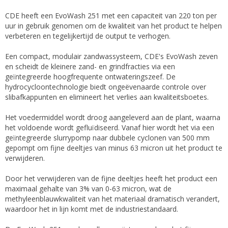
CDE heeft een EvoWash 251 met een capaciteit van 220 ton per
uur in gebruik genomen om de kwaliteit van het product te helpen
verbeteren en tegelijkertijd de output te verhogen.
Een compact, modulair zandwassysteem, CDE's EvoWash zeven
en scheidt de kleinere zand- en grindfracties via een
geïntegreerde hoogfrequente ontwateringszeef. De
hydrocycloontechnologie biedt ongeëvenaarde controle over
slibafkappunten en elimineert het verlies aan kwaliteitsboetes.
Het voedermiddel wordt droog aangeleverd aan de plant, waarna
het voldoende wordt gefluïdiseerd. Vanaf hier wordt het via een
geïntegreerde slurrypomp naar dubbele cyclonen van 500 mm
gepompt om fijne deeltjes van minus 63 micron uit het product te
verwijderen.
Door het verwijderen van de fijne deeltjes heeft het product een
maximaal gehalte van 3% van 0-63 micron, wat de
methyleenblauwkwaliteit van het materiaal dramatisch verandert,
waardoor het in lijn komt met de industriestandaard.