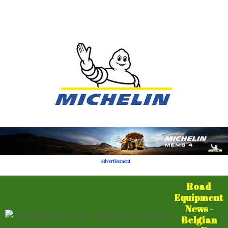
advertisement
Road
Equipment
News -
Belgian