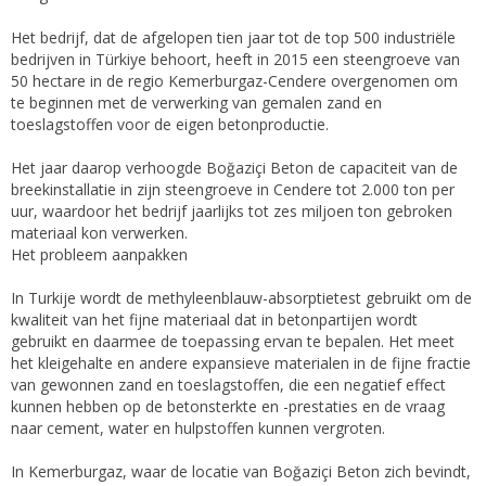
Het bedrijf, dat de afgelopen tien jaar tot de top 500 industriële
bedrijven in Türkiye behoort, heeft in 2015 een steengroeve van
50 hectare in de regio Kemerburgaz-Cendere overgenomen om
te beginnen met de verwerking van gemalen zand en
toeslagstoffen voor de eigen betonproductie.
Het jaar daarop verhoogde Boğaziçi Beton de capaciteit van de
breekinstallatie in zijn steengroeve in Cendere tot 2.000 ton per
uur, waardoor het bedrijf jaarlijks tot zes miljoen ton gebroken
materiaal kon verwerken.
Het probleem aanpakken
In Turkije wordt de methyleenblauw-absorptietest gebruikt om de
kwaliteit van het fijne materiaal dat in betonpartijen wordt
gebruikt en daarmee de toepassing ervan te bepalen. Het meet
het kleigehalte en andere expansieve materialen in de fijne fractie
van gewonnen zand en toeslagstoffen, die een negatief effect
kunnen hebben op de betonsterkte en -prestaties en de vraag
naar cement, water en hulpstoffen kunnen vergroten.
In Kemerburgaz, waar de locatie van Boğaziçi Beton zich bevindt,