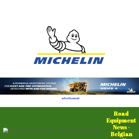
advertisement
Road
Equipment
News -
Belgian