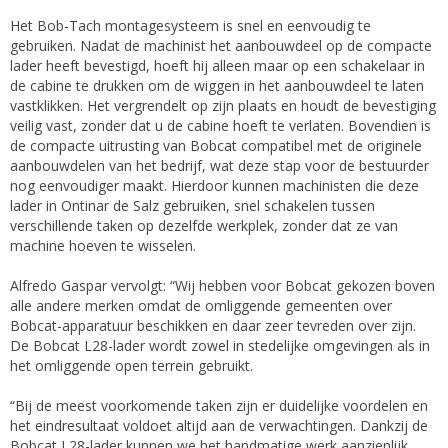
Het Bob-Tach montagesysteem is snel en eenvoudig te
gebruiken. Nadat de machinist het aanbouwdeel op de compacte
lader heeft bevestigd, hoeft hij alleen maar op een schakelaar in
de cabine te drukken om de wiggen in het aanbouwdeel te laten
vastklikken. Het vergrendelt op zijn plaats en houdt de bevestiging
veilig vast, zonder dat u de cabine hoeft te verlaten. Bovendien is
de compacte uitrusting van Bobcat compatibel met de originele
aanbouwdelen van het bedrijf, wat deze stap voor de bestuurder
nog eenvoudiger maakt. Hierdoor kunnen machinisten die deze
lader in Ontinar de Salz gebruiken, snel schakelen tussen
verschillende taken op dezelfde werkplek, zonder dat ze van
machine hoeven te wisselen.
Alfredo Gaspar vervolgt: “Wij hebben voor Bobcat gekozen boven
alle andere merken omdat de omliggende gemeenten over
Bobcat-apparatuur beschikken en daar zeer tevreden over zijn.
De Bobcat L28-lader wordt zowel in stedelijke omgevingen als in
het omliggende open terrein gebruikt.
“Bij de meest voorkomende taken zijn er duidelijke voordelen en
het eindresultaat voldoet altijd aan de verwachtingen. Dankzij de
Bobcat L28-lader kunnen we het handmatige werk aanzienlijk