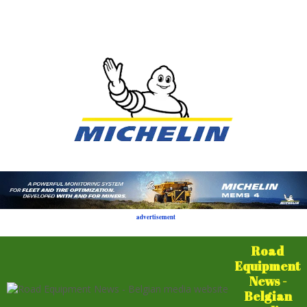
advertisement
Road
Equipment
News -
Belgian