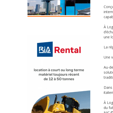
Conçu
inter
capab
À Log
d’éch
une l
La rép
Une v
Au-de
solut
tradit
Dans 
itali
À Log
du fut
NJC.©