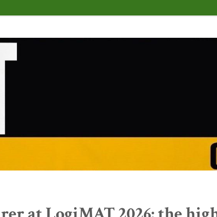
rer at LogiMAT 2026: the high