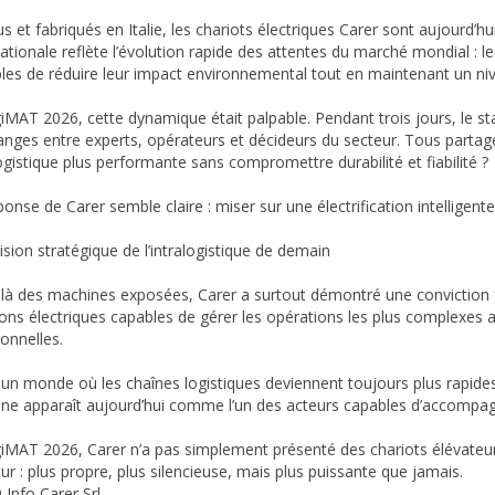
s et fabriqués en Italie, les chariots électriques Carer sont aujourd’h
nationale reflète l’évolution rapide des attentes du marché mondial :
les de réduire leur impact environnemental tout en maintenant un ni
iMAT 2026, cette dynamique était palpable. Pendant trois jours, le st
anges entre experts, opérateurs et décideurs du secteur. Tous parta
ogistique plus performante sans compromettre durabilité et fiabilité ?
onse de Carer semble claire : miser sur une électrification intelligente
ision stratégique de l’intralogistique de demain
là des machines exposées, Carer a surtout démontré une conviction fort
ions électriques capables de gérer les opérations les plus complexes 
ionnelles.
un monde où les chaînes logistiques deviennent toujours plus rapide
enne apparaît aujourd’hui comme l’un des acteurs capables d’accompagn
iMAT 2026, Carer n’a pas simplement présenté des chariots élévateurs
ur : plus propre, plus silencieuse, mais plus puissante que jamais.
 Info Carer Srl