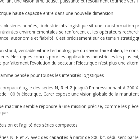
voilant une vision ambitieuse, puissante et résolument tournée vers l’
ctrique haute capacité entre dans une nouvelle dimension
s plusieurs années, l’industrie intralogistique vit une transformatio
ontraintes environnementales se renforcent et les opérateurs recher
ance, autonomie et fiabilité. C’est précisément sur ce terrain stratégi
on stand, véritable vitrine technologique du savoir-faire italien, le 
teurs électriques conçus pour les applications industrielles les plus e
re parfaitement l’évolution du secteur : l’électrique n’est plus une alterna
amme pensée pour toutes les intensités logistiques
 compacité agile des séries N, R et Z jusqu’à l’impressionnant A 200 X
de 100 % électrique, Carer expose une vision globale de la manuten
e machine semble répondre à une mission précise, comme les pièce
ique.
cision et l’agilité des séries compactes
éries N, R et Z, avec des capacités à partir de 800 kg, séduisent par l