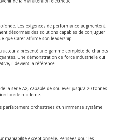
avenir de la manutention électrique.
n profonde. Les exigences de performance augmentent,
chent désormais des solutions capables de conjuguer
que que Carer affirme son leadership.
constructeur a présenté une gamme complète de chariots
xigeantes. Une démonstration de force industrielle qui
tive, il devient la référence.
 de la série AX, capable de soulever jusqu’à 20 tonnes
tion lourde moderne.
s parfaitement orchestrées d’un immense système
eur maniabilité exceptionnelle. Pensées pour les