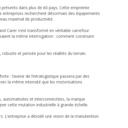
ui présents dans plus de 60 pays. Cette empreinte
 les entreprises recherchent désormais des équipements
veau maximal de productivité.
and Carer s’est transformé en véritable carrefour
geaient la même interrogation : comment construire
, robuste et pensée pour les réalités du terrain.
e : l’avenir de l’intralogistique passera par des
avec la même intensité que les motorisations
s, automatisées et interconnectées, la marque
er cette mutation industrielle à grande échelle.
. L’entreprise a dévoilé une vision de la manutention