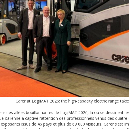
Carer at LogiMAT 2026: the high-capacity electric range tak
ur des allées bouillonnantes de LogiMAT 2026, là où se dessinent les 
e italienne a captivé l’attention des professionnels venus des quatre
 exposants issus de 46 pays et plus de 69 000 visiteurs, Carer s’est