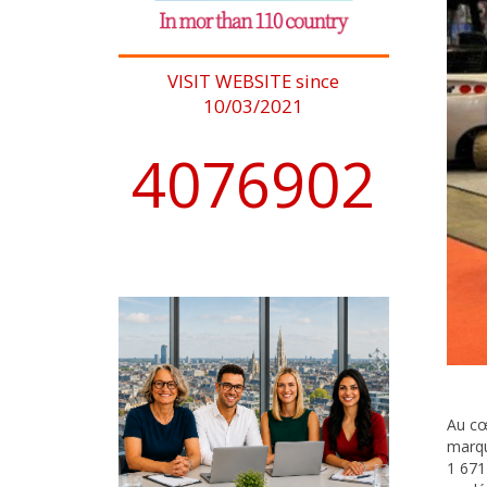
VISIT WEBSITE since
10/03/2021
4076902
Au cœ
marqu
1 671