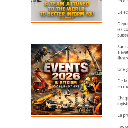
en dé
L’éle
Depui
les c
puiss
Sur s
éléva
illust
Une g
De la
en mo
Chaqu
logist
La pré
Les s