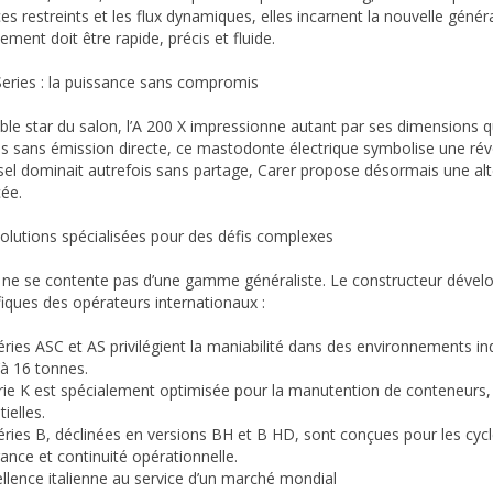
es restreints et les flux dynamiques, elles incarnent la nouvelle génér
ment doit être rapide, précis et fluide.
Series : la puissance sans compromis
able star du salon, l’A 200 X impressionne autant par ses dimensions 
s sans émission directe, ce mastodonte électrique symbolise une révo
esel dominait autrefois sans partage, Carer propose désormais une a
ée.
olutions spécialisées pour des défis complexes
 ne se contente pas d’une gamme généraliste. Le constructeur dével
fiques des opérateurs internationaux :
éries ASC et AS privilégient la maniabilité dans des environnements in
’à 16 tonnes.
rie K est spécialement optimisée pour la manutention de conteneurs, 
ielles.
éries B, déclinées en versions BH et B HD, sont conçues pour les cycle
ance et continuité opérationnelle.
ellence italienne au service d’un marché mondial