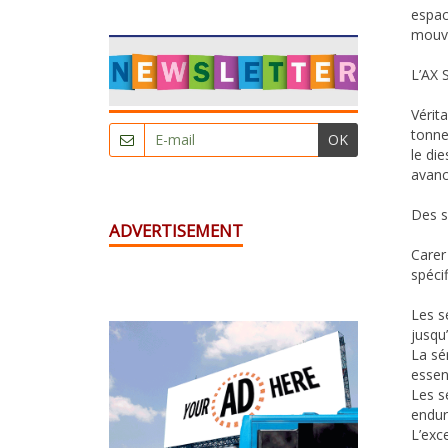
espac
mouve
L’AX 
Vérit
tonne
OK
le di
avanc
Des s
ADVERTISEMENT
Carer
spéci
Les s
jusqu
La sé
essent
Les s
endur
L’exc