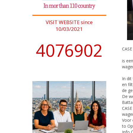
VISIT WEBSITE since
10/03/2021
4076902
CASE 
is ee
wagen
In di
en fi
de ge
De we
Batta
CASE 
wagen
Voor 
to Op
Info 