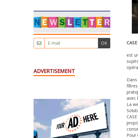
CASE 
OK
est u
sujets
opéra
ADVERTISEMENT
Dans 
filtr
prati
avec l
La we
Solut
CASE 
propo
conse
Pour 