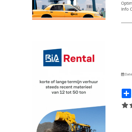
Optim
Info 
______
Date 