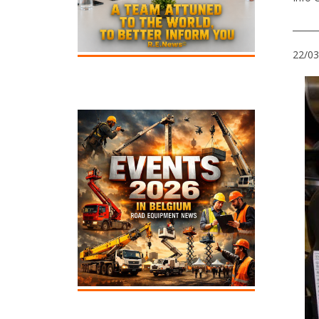
______
22/03