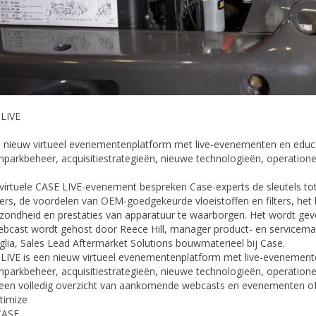
LIVE
n nieuw virtueel evenementenplatform met live-evenementen en educ
parkbeheer, acquisitiestrategieën, nieuwe technologieën, operatione
t virtuele CASE LIVE-evenement bespreken Case-experts de sleutels tot
lters, de voordelen van OEM-goedgekeurde vloeistoffen en filters, het
zondheid en prestaties van apparatuur te waarborgen. Het wordt gev
bcast wordt gehost door Reece Hill, manager product- en servicemark
glia, Sales Lead Aftermarket Solutions bouwmaterieel bij Case.
LIVE is een nieuw virtueel evenementenplatform met live-evenement
parkbeheer, acquisitiestrategieën, nieuwe technologieën, operatione
een volledig overzicht van aankomende webcasts en evenementen of 
timize
CASE