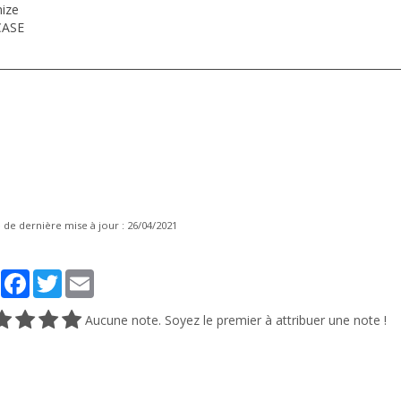
ize
CASE
__________________________________________________________________________
de dernière mise à jour : 26/04/2021
Partager
Facebook
Twitter
Email
Aucune note. Soyez le premier à attribuer une note !