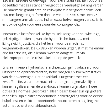
120 mm bredere onderwagen voor extra stabiliteit. Een optioneel
dozerblad met zes standen vergroot de veelzijdigheid nog verder.
De maximale graafdiepte en reikwijdte zijn vergroot dankzij een
200 mm langere graafarm dan die van de CX35D, met een 250
mm langere arm als optie. Indien extra hefvermogen vereist is, is
er ook de optie voor een zwaarder contragewicht.
Innovatieve lastafhankelijke hydrauliek zorgt voor nauwkeurige,
gelijktijdige bediening van alle hydraulische functies, met
lichtgewicht joysticks die het leven voor de machinist
vergemakkelijken. De CX38D kan worden uitgerust met maximaal
drie hulpcircuits, die allemaal worden aangestuurd via
elektroproportionele rolschakelaars op de joysticks.
Er is een nieuwe hydraulische architectuur geïntroduceerd voor
uitstekende opbreekkrachten, hefvermogen en zwenkprestaties
van de bovenwagen. Het dozerblad is uitgerust met een
zweeffunctie, waardoor machinisten de grond gemakkelijker
kunnen egaliseren en de werklocatie kunnen vrijmaken. Twee
opties die normaal gesproken alleen beschikbaar zijn op grotere
modellen, zijn elektroproportionele debietregeling voor de eerste
hulpdienst en elektroproportionele motortoerentalregeling met
automatische stationairloopfunctie.