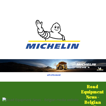
advertisement
Road
Equipment
News -
Belgian