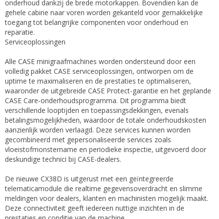
onderhoud dankzij de brede motorkappen. Bovendien kan de
gehele cabine naar voren worden gekanteld voor gemakkelijke
toegang tot belangrijke componenten voor onderhoud en
reparatie.
Serviceoplossingen
Alle CASE minigraafmachines worden ondersteund door een
volledig pakket CASE serviceoplossingen, ontworpen om de
uptime te maximaliseren en de prestaties te optimaliseren,
waaronder de uitgebreide CASE Protect-garantie en het geplande
CASE Care-onderhoudsprogramma. Dit programma biedt
verschillende looptijden en toepassingsdekkingen, evenals
betalingsmogelijkheden, waardoor de totale onderhoudskosten
aanzienlijk worden verlaagd. Deze services kunnen worden
gecombineerd met gepersonaliseerde services zoals
vloeistofmonstername en periodieke inspectie, uitgevoerd door
deskundige technici bij CASE-dealers.
De nieuwe CX38D is uitgerust met een geïntegreerde
telematicamodule die realtime gegevensoverdracht en slimme
meldingen voor dealers, klanten en machinisten mogelijk maakt.
Deze connectiviteit geeft iedereen nuttige inzichten in de
prestaties en conditie van de machine.