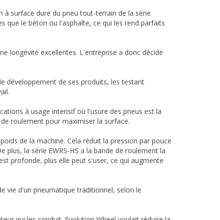
 à surface dure du pneu tout-terrain de la série
que le béton ou l'asphalte, ce qui les rend parfaits
ne longévité excellentes. L'entreprise a donc décidé
e développement de ses produits, les testant
il.
tions à usage intensif où l'usure des pneus est la
e de roulement pour maximiser la surface.
poids de la machine. Cela réduit la pression par pouce
De plus, la série EWRS-HS a la bande de roulement la
t profonde, plus elle peut s'user, ce qui augmente
e vie d'un pneumatique traditionnel, selon le
eur qui les conduit. Evolution Wheel voulait réduire la