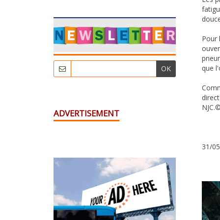
fatig
douce
Pour 
ouver
pneum
que l
OK
Comme
direc
NJC.©
ADVERTISEMENT
31/05