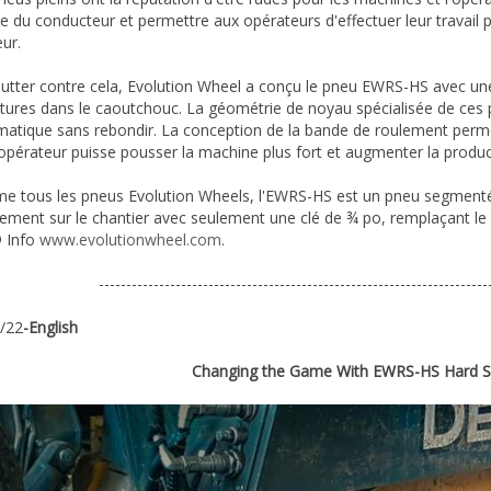
ue du conducteur et permettre aux opérateurs d'effectuer leur travail 
ur.
lutter contre cela, Evolution Wheel a conçu le pneu EWRS-HS avec un
tures dans le caoutchouc. La géométrie de noyau spécialisée de ce
atique sans rebondir. La conception de la bande de roulement perm
'opérateur puisse pousser la machine plus fort et augmenter la producti
 tous les pneus Evolution Wheels, l'EWRS-HS est un pneu segmenté. 
tement sur le chantier avec seulement une clé de ¾ po, remplaçant
 Info
www.evolutionwheel.com
.
-----------------------------------------------------------------------
/22
-English
Changing the Game With EWRS-HS Hard Sur