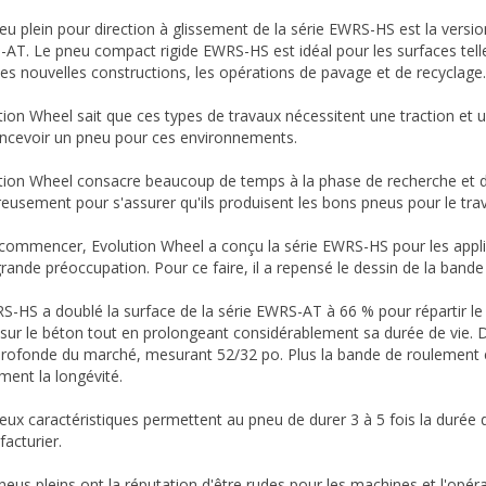
eu plein pour direction à glissement de la série EWRS-HS est la version
AT. Le pneu compact rigide EWRS-HS est idéal pour les surfaces telles 
les nouvelles constructions, les opérations de pavage et de recyclage.
tion Wheel sait que ces types de travaux nécessitent une traction et u
ncevoir un pneu pour ces environnements.
tion Wheel consacre beaucoup de temps à la phase de recherche et d
reusement pour s'assurer qu'ils produisent les bons pneus pour le trava
commencer, Evolution Wheel a conçu la série EWRS-HS pour les applica
grande préoccupation. Pour ce faire, il a repensé le dessin de la band
S-HS a doublé la surface de la série EWRS-AT à 66 % pour répartir le 
 sur le béton tout en prolongeant considérablement sa durée de vie. 
profonde du marché, mesurant 52/32 po. Plus la bande de roulement es
ment la longévité.
eux caractéristiques permettent au pneu de durer 3 à 5 fois la durée d
acturier.
neus pleins ont la réputation d'être rudes pour les machines et l'opérat