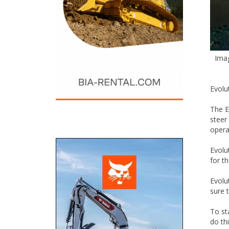
Imag
Evolu
The E
steer
opera
Evolu
for t
Evolu
sure t
To st
do th