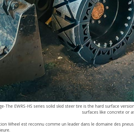
e-The EWRS-HS series solid skid steer tire is the hard surface version 
surfaces like concrete or a
tion Wheel est reconnu comme un leader dans le domaine des pneus 
ieure.