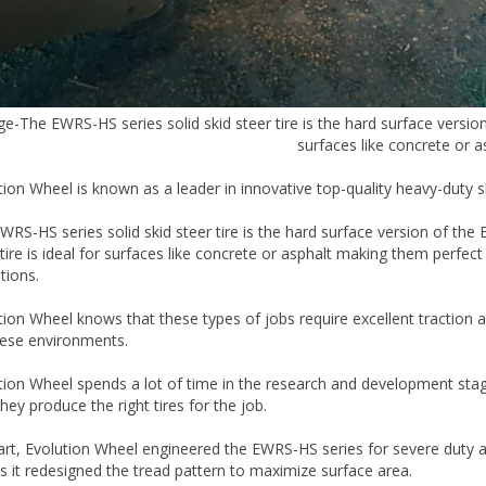
e-The EWRS-HS series solid skid steer tire is the hard surface version 
surfaces like concrete or a
tion Wheel is known as a leader in innovative top-quality heavy-duty sk
WRS-HS series solid skid steer tire is the hard surface version of the 
 tire is ideal for surfaces like concrete or asphalt making them perfec
tions.
tion Wheel knows that these types of jobs require excellent traction a
hese environments.
tion Wheel spends a lot of time in the research and development stag
hey produce the right tires for the job.
art, Evolution Wheel engineered the EWRS-HS series for severe duty ap
is it redesigned the tread pattern to maximize surface area.