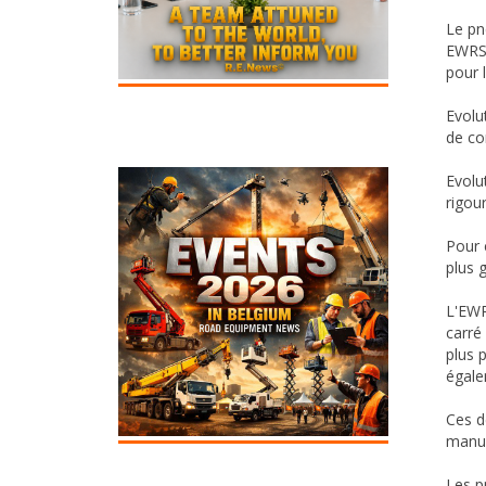
Le pn
EWRS-
pour 
Evolu
de co
Evolu
rigou
Pour 
plus 
L'EWR
carré
plus 
égale
Ces d
manuf
Les p