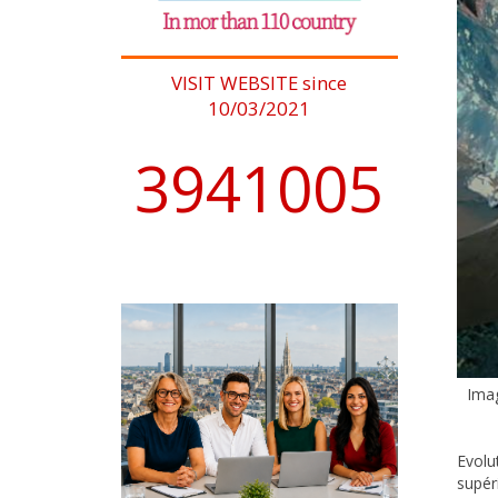
VISIT WEBSITE since
10/03/2021
4076902
Imag
Evolu
supér