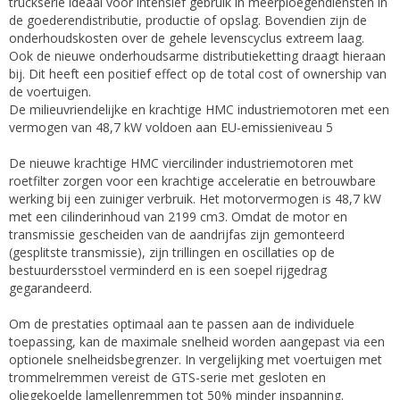
truckserie ideaal voor intensief gebruik in meerploegendiensten in
de goederendistributie, productie of opslag. Bovendien zijn de
onderhoudskosten over de gehele levenscyclus extreem laag.
Ook de nieuwe onderhoudsarme distributieketting draagt ​​hieraan
bij. Dit heeft een positief effect op de total cost of ownership van
de voertuigen.
De milieuvriendelijke en krachtige HMC industriemotoren met een
vermogen van 48,7 kW voldoen aan EU-emissieniveau 5
De nieuwe krachtige HMC viercilinder industriemotoren met
roetfilter zorgen voor een krachtige acceleratie en betrouwbare
werking bij een zuiniger verbruik. Het motorvermogen is 48,7 kW
met een cilinderinhoud van 2199 cm3. Omdat de motor en
transmissie gescheiden van de aandrijfas zijn gemonteerd
(gesplitste transmissie), zijn trillingen en oscillaties op de
bestuurdersstoel verminderd en is een soepel rijgedrag
gegarandeerd.
Om de prestaties optimaal aan te passen aan de individuele
toepassing, kan de maximale snelheid worden aangepast via een
optionele snelheidsbegrenzer. In vergelijking met voertuigen met
trommelremmen vereist de GTS-serie met gesloten en
oliegekoelde lamellenremmen tot 50% minder inspanning.