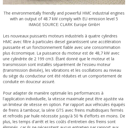
The environmentally friendly and powerful HMC industrial engines
with an output of 48.7 kW comply with EU emission level 5
IMAGE SOURCE: CLARK Europe GmbH
Les nouveaux puissants moteurs industriels à quatre cylindres
HMC avec filtre à particules diesel garantissent une accélération
puissante et un fonctionnement fiable avec une consommation
plus économique. La puissance du moteur est de 48,7 kW avec
une cylindrée de 2 199 cm3. Étant donné que le moteur et la
transmission sont installés séparément de l'essieu moteur
(transmission divisée), les vibrations et les oscillations au niveau
du siège du conducteur ont été réduites et un comportement de
conduite en douceur assuré.
Pour adapter de manière optimale les performances à
l'application individuelle, la vitesse maximale peut être ajustée via
un limiteur de vitesse en option. Par rapport aux véhicules équipés
de freins à tambour, la série GTS avec freins multidisques fermés
et refroidis par huile nécessite jusqu'à 50 % d'efforts en moins. De
plus, les temps d'arrêt et les coûts d'entretien des freins sont
éliminés, car ils ne nécessitent aucun entretien par rapport aux