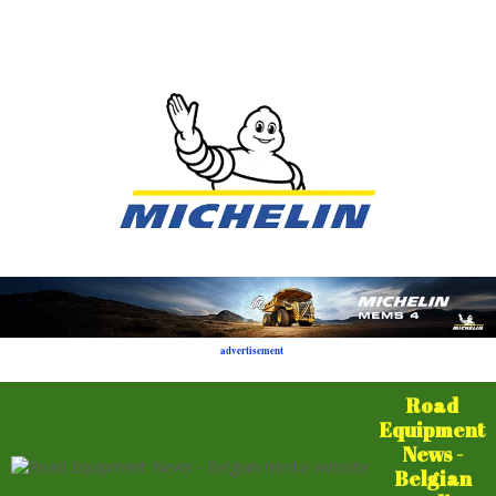
advertisement
Road
Equipment
News -
Belgian