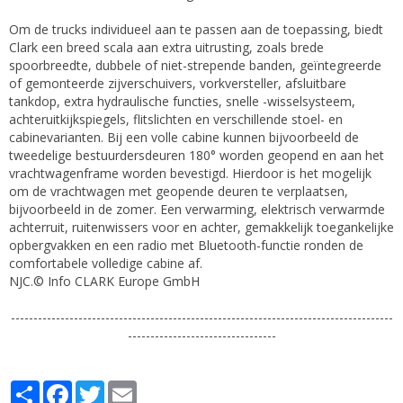
Om de trucks individueel aan te passen aan de toepassing, biedt
Clark een breed scala aan extra uitrusting, zoals brede
spoorbreedte, dubbele of niet-strepende banden, geïntegreerde
of gemonteerde zijverschuivers, vorkversteller, afsluitbare
tankdop, extra hydraulische functies, snelle -wisselsysteem,
achteruitkijkspiegels, flitslichten en verschillende stoel- en
cabinevarianten. Bij een volle cabine kunnen bijvoorbeeld de
tweedelige bestuurdersdeuren 180° worden geopend en aan het
vrachtwagenframe worden bevestigd. Hierdoor is het mogelijk
om de vrachtwagen met geopende deuren te verplaatsen,
bijvoorbeeld in de zomer. Een verwarming, elektrisch verwarmde
achterruit, ruitenwissers voor en achter, gemakkelijk toegankelijke
opbergvakken en een radio met Bluetooth-functie ronden de
comfortabele volledige cabine af.
NJC.© Info CLARK Europe GmbH
-------------------------------------------------------------------------------------
---------------------------------
Partager
Facebook
Twitter
Email