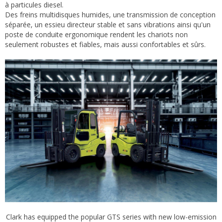
à particules diesel.
Des freins multidisques humides, une transmission de conception
séparée, un essieu directeur stable et sans vibrations ainsi qu'un
poste de conduite ergonomique rendent les chariots non
seulement robustes et fiables, mais aussi confortables et sûrs.
Clark has equipped the popular GTS series with new low-emission