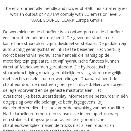
The environmentally friendly and powerful HMC industrial engines
with an output of 48.7 kW comply with EU emission level 5
IMAGE SOURCE: CLARK Europe GmbH
De werkplek van de chauffeur is zo ontworpen dat de chauffeur
veel hoofd- en beenruimte heeft. De geveerde stoel en de
kantelbare stuurkolom zijn individueel verstelbaar. De pedalen zijn
auto-achtig gerangschikt en intuïtief te bedienen. Het voertuig
wordt bediend via hydraulische hendels die handig op de
motorkap zijn geplaatst. Tot vijf hydraulische functies kunnen
direct af fabriek worden gerealiseerd. De hydrostatische
stuurbekrachtiging maakt gemakkelijk en veilig sturen mogelijk
met slechts enkele stuuromwentelingen. Daarnaast heeft de
chauffeur door de mast een goed gezichtsveld. Hiervoor zorgen
de lage voorwand en de geneste mastprofielen. Het
overzichtelijke bestuurdersdisplay informeert de bestuurder in één
oogopslag over alle belangrijke bedrijfsgegevens. Bij
dieselmotoren dient het ook voor de bewaking van het roetfilter.
Natte lamellenremmen, een transmissie in een apart ontwerp,
een stabiele, trillingsvrije stuuras en de ergonomische
chauffeurswerkplek maken de trucks niet alleen robuust en