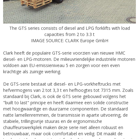
The GTS series consists of diesel and LPG forklifts with load
capacities from 2 to 3.3 t
IMAGE SOURCE: CLARK Europe GmbH
Clark heeft de populaire GTS-serie voorzien van nieuwe HMC
diesel- en LPG-motoren. De milieuvriendelijke industriële motoren
voldoen aan EU-emissieniveau 5 en zorgen voor een even
krachtige als zuinige werking.
De GTS-serie bestaat uit diesel- en LPG-vorkheftrucks met
hefvermogens van 2 tot 3,3 t en hefhoogtes tot 7315 mm. Zoals
standaard bij Clark, is ook de GTS serie gebouwd volgens het
"built to last" principe en heeft daarmee een solide constructie
met hoogwaardige en duurzame componenten. De standaard
natte lamellenremmen, de transmissie in aparte uitvoering, de
stabiele, trillingsvrije stuuras en de ergonomische
chauffeurswerkplek maken deze serie niet alleen robuust en
betrouwbaar, maar ook comfortabel en veilig. Dit maakt de