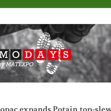
opac expands Potain top-slew