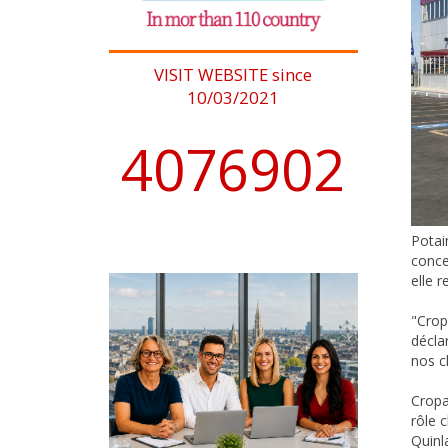
VISIT WEBSITE since
10/03/2021
4076902
Potai
conce
elle 
"Cropa
décla
nos c
Cropa
rôle 
Quinl