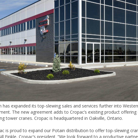
n has expanded its top-slewing sales and services further into Weste
ment. The new agreement adds to Cropac’s existing product offering in
ing tower cranes. Cropac is headquartered in Oakville, Ontario.
ac is proud to expand our Potain distribution to offer top-slewing cran
Bill Finkle, Cropac’s president. “We look forward to a productive part