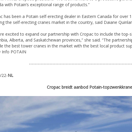
a with Potain’s exceptional range of products.”
c has been a Potain self-erecting dealer in Eastern Canada for over 1
ng the self-erecting cranes market in the country, said Daiane Quinlan
re excited to expand our partnership with Cropac to include the top-sl
bia, Alberta, and Saskatchewan provinces,” she said. “The partnersh
de the best tower cranes in the market with the best local product su
 Info POTAIN
----------------------------------------------------------------------
/22-
NL
Cropac breidt aanbod Potain-topzwenkkrane