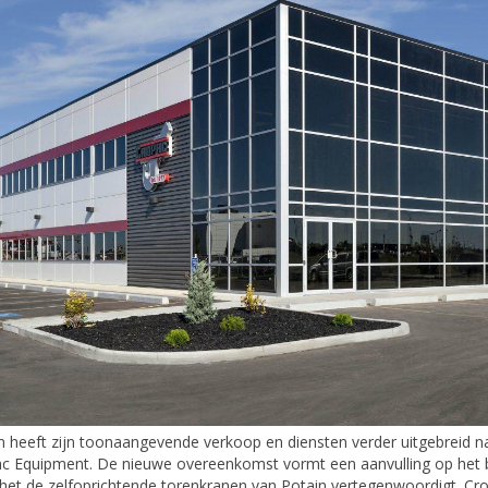
n heeft zijn toonaangevende verkoop en diensten verder uitgebreid n
c Equipment. De nieuwe overeenkomst vormt een aanvulling op het 
het de zelfoprichtende torenkranen van Potain vertegenwoordigt. Crop