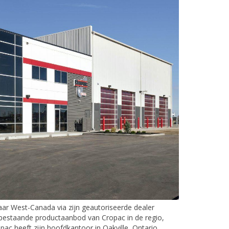
aar West-Canada via zijn geautoriseerde dealer
bestaande productaanbod van Cropac in de regio,
ac heeft zijn hoofdkantoor in Oakville, Ontario.