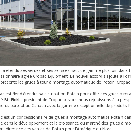
n a étendu ses ventes et ses services haut de gamme plus loin dans l'
ssionnaire agréé Cropac Equipment. Le nouvel accord s'ajoute à l'offr
représente les grues à tour à montage automatique de Potain. Cropac a
c est fier d'étendre sa distribution Potain pour offrir des grues à rot
ré Bill Finkle, président de Cropac. « Nous nous réjouissons à la perspe
lients partout au Canada avec la gamme exceptionnelle de produits P
c est un concessionnaire de grues à montage automatisé Potain dans 
clé dans le développement et la croissance du marché des grues à mo
an, directrice des ventes de Potain pour l'Amérique du Nord.