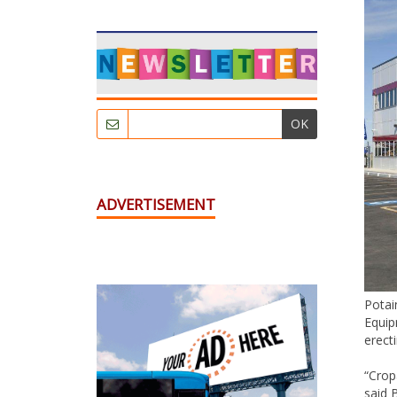
OK
ADVERTISEMENT
Potai
Equip
erect
“Crop
said 