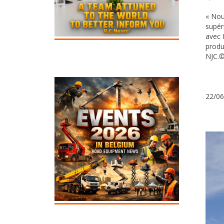
« Nou
supér
avec 
produ
NJC.©
22/06