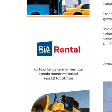
Canad
Cropa
growi
“We a
Colum
provi
NJC.©
22/06