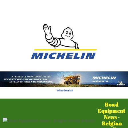
advertisement
Road
Equipment
News -
Belgian