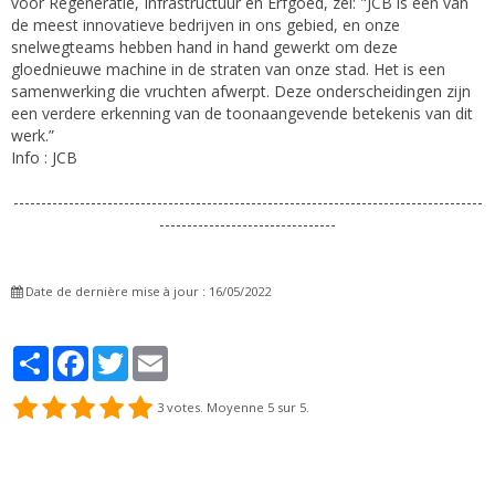
voor Regeneratie, Infrastructuur en Erfgoed, zei: "JCB is een van
de meest innovatieve bedrijven in ons gebied, en onze
snelwegteams hebben hand in hand gewerkt om deze
gloednieuwe machine in de straten van onze stad. Het is een
samenwerking die vruchten afwerpt. Deze onderscheidingen zijn
een verdere erkenning van de toonaangevende betekenis van dit
werk.”
Info : JCB
-------------------------------------------------------------------------------------
--------------------------------
Date de dernière mise à jour : 16/05/2022
Partager
Facebook
Twitter
Email
3
votes. Moyenne
5
sur 5.