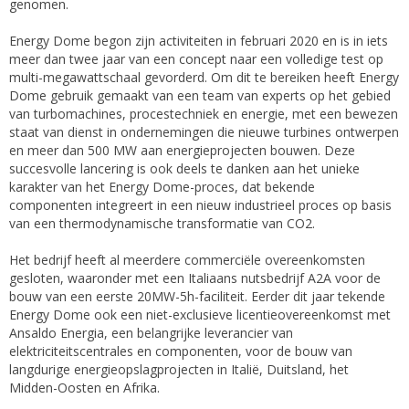
genomen.
Energy Dome begon zijn activiteiten in februari 2020 en is in iets
meer dan twee jaar van een concept naar een volledige test op
multi-megawattschaal gevorderd. Om dit te bereiken heeft Energy
Dome gebruik gemaakt van een team van experts op het gebied
van turbomachines, procestechniek en energie, met een bewezen
staat van dienst in ondernemingen die nieuwe turbines ontwerpen
en meer dan 500 MW aan energieprojecten bouwen. Deze
succesvolle lancering is ook deels te danken aan het unieke
karakter van het Energy Dome-proces, dat bekende
componenten integreert in een nieuw industrieel proces op basis
van een thermodynamische transformatie van CO2.
Het bedrijf heeft al meerdere commerciële overeenkomsten
gesloten, waaronder met een Italiaans nutsbedrijf A2A voor de
bouw van een eerste 20MW-5h-faciliteit. Eerder dit jaar tekende
Energy Dome ook een niet-exclusieve licentieovereenkomst met
Ansaldo Energia, een belangrijke leverancier van
elektriciteitscentrales en componenten, voor de bouw van
langdurige energieopslagprojecten in Italië, Duitsland, het
Midden-Oosten en Afrika.