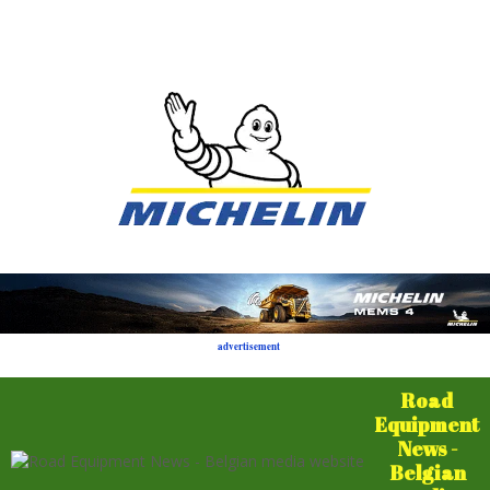
advertisement
Road
Equipment
News -
Belgian