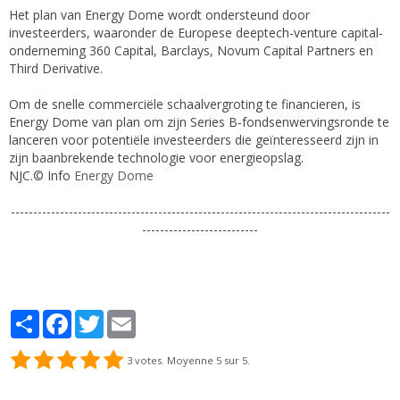
Het plan van Energy Dome wordt ondersteund door
investeerders, waaronder de Europese deeptech-venture capital-
onderneming 360 Capital, Barclays, Novum Capital Partners en
Third Derivative.
Om de snelle commerciële schaalvergroting te financieren, is
Energy Dome van plan om zijn Series B-fondsenwervingsronde te
lanceren voor potentiële investeerders die geïnteresseerd zijn in
zijn baanbrekende technologie voor energieopslag.
NJC.© Info
Energy Dome
-------------------------------------------------------------------------------------
--------------------------
Partager
Facebook
Twitter
Email
3
votes. Moyenne
5
sur 5.