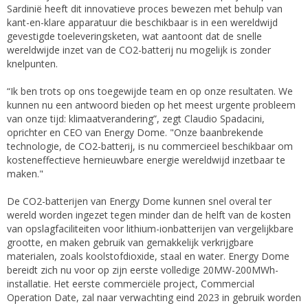
Sardinië heeft dit innovatieve proces bewezen met behulp van
kant-en-klare apparatuur die beschikbaar is in een wereldwijd
gevestigde toeleveringsketen, wat aantoont dat de snelle
wereldwijde inzet van de CO2-batterij nu mogelijk is zonder
knelpunten.
“Ik ben trots op ons toegewijde team en op onze resultaten. We
kunnen nu een antwoord bieden op het meest urgente probleem
van onze tijd: klimaatverandering”, zegt Claudio Spadacini,
oprichter en CEO van Energy Dome. "Onze baanbrekende
technologie, de CO2-batterij, is nu commercieel beschikbaar om
kosteneffectieve hernieuwbare energie wereldwijd inzetbaar te
maken."
De CO2-batterijen van Energy Dome kunnen snel overal ter
wereld worden ingezet tegen minder dan de helft van de kosten
van opslagfaciliteiten voor lithium-ionbatterijen van vergelijkbare
grootte, en maken gebruik van gemakkelijk verkrijgbare
materialen, zoals koolstofdioxide, staal en water. Energy Dome
bereidt zich nu voor op zijn eerste volledige 20MW-200MWh-
installatie. Het eerste commerciële project, Commercial
Operation Date, zal naar verwachting eind 2023 in gebruik worden