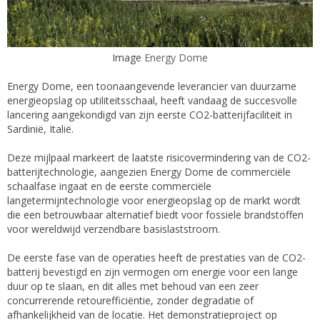
Image
Energy Dome
Energy Dome, een toonaangevende leverancier van duurzame
energieopslag op utiliteitsschaal, heeft vandaag de succesvolle
lancering aangekondigd van zijn eerste CO2-batterijfaciliteit in
Sardinië, Italië.
Deze mijlpaal markeert de laatste risicovermindering van de CO2-
batterijtechnologie, aangezien Energy Dome de commerciële
schaalfase ingaat en de eerste commerciële
langetermijntechnologie voor energieopslag op de markt wordt
die een betrouwbaar alternatief biedt voor fossiele brandstoffen
voor wereldwijd verzendbare basislaststroom.
De eerste fase van de operaties heeft de prestaties van de CO2-
batterij bevestigd en zijn vermogen om energie voor een lange
duur op te slaan, en dit alles met behoud van een zeer
concurrerende retourefficiëntie, zonder degradatie of
afhankelijkheid van de locatie. Het demonstratieproject op