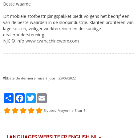
Beste waarde
Dit mobiele stofbestrijdingspakket biedt volgens het bedrijf een
van de beste waarden in de sloopindustrie. Klanten profiteren van
lage kosten, veiliger werkterreinen en deskundige
dealerondersteuning.
NJC.© Info
www.cwmachineworx.com
-------------------------------------------------------------------------------------
----------------------------
Date de dernière mise à jour : 23/06/2022
Partager
Facebook
Twitter
Email
3
votes. Moyenne
5
sur 5.
LANGUAGES WEBSITE FR ENGLISH NL -