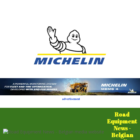
advertisement
Road
Equipment
News -
Belgian