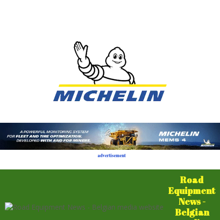
advertisement
Road
Equipment
News -
Belgian