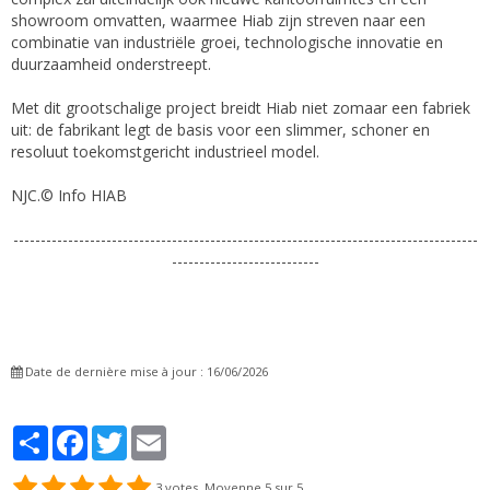
showroom omvatten, waarmee Hiab zijn streven naar een
combinatie van industriële groei, technologische innovatie en
duurzaamheid onderstreept.
Met dit grootschalige project breidt Hiab niet zomaar een fabriek
uit: de fabrikant legt de basis voor een slimmer, schoner en
resoluut toekomstgericht industrieel model.
NJC.© Info HIAB
-------------------------------------------------------------------------------------
---------------------------
Date de dernière mise à jour : 16/06/2026
Partager
Facebook
Twitter
Email
3
votes. Moyenne
5
sur 5.