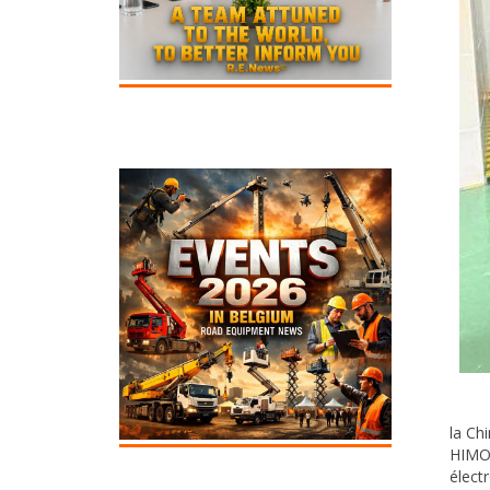
la Ch
HIMOI
élect