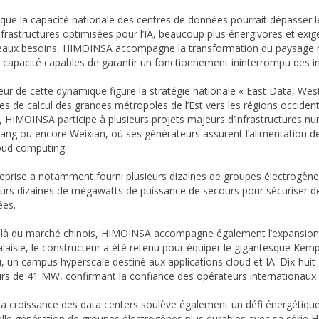
 que la capacité nationale des centres de données pourrait dépasser 
nfrastructures optimisées pour l’IA, beaucoup plus énergivores et exig
aux besoins, HIMOINSA accompagne la transformation du paysage nu
 capacité capables de garantir un fonctionnement ininterrompu des inst
ur de cette dynamique figure la stratégie nationale « East Data, West
es de calcul des grandes métropoles de l’Est vers les régions occiden
, HIMOINSA participe à plusieurs projets majeurs d’infrastructures 
ang ou encore Weixian, où ses générateurs assurent l’alimentation de cen
oud computing.
reprise a notamment fourni plusieurs dizaines de groupes électrogè
eurs dizaines de mégawatts de puissance de secours pour sécuriser des
es.
là du marché chinois, HIMOINSA accompagne également l’expansion i
laisie, le constructeur a été retenu pour équiper le gigantesque Ke
, un campus hyperscale destiné aux applications cloud et IA. Dix-hui
rs de 41 MW, confirmant la confiance des opérateurs internationaux 
la croissance des data centers soulève également un défi énergétiq
lle génération de groupes électrogènes plus durables avec sa série H