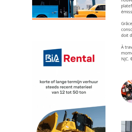
plate
émiss
Grâce
conso
doit 
À tra
momen
NJC.