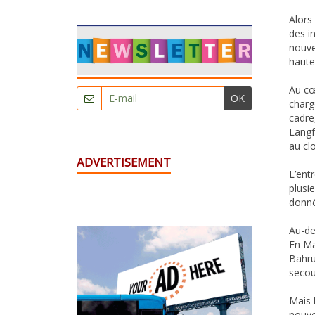
Alors
des i
nouve
haute
Au cœ
OK
charg
cadre
Langf
au cl
ADVERTISEMENT
L’ent
plusi
donné
Au-de
En Ma
Bahru
secou
Mais 
nouve