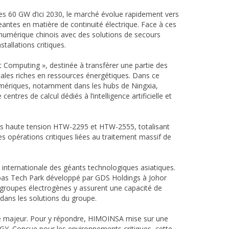
les 60 GW d’ici 2030, le marché évolue rapidement vers
eantes en matière de continuité électrique. Face à ces
mérique chinois avec des solutions de secours
allations critiques.
 Computing », destinée à transférer une partie des
tales riches en ressources énergétiques. Dans ce
numériques, notamment dans les hubs de Ningxia,
tres de calcul dédiés à l’intelligence artificielle et
nes haute tension HTW-2295 et HTW-2555, totalisant
 opérations critiques liées au traitement massif de
nternationale des géants technologiques asiatiques.
mpas Tech Park développé par GDS Holdings à Johor
t groupes électrogènes y assurent une capacité de
dans les solutions du groupe.
ue majeur. Pour y répondre, HIMOINSA mise sur une
GY. Conçue pour les environnements critiques, cette