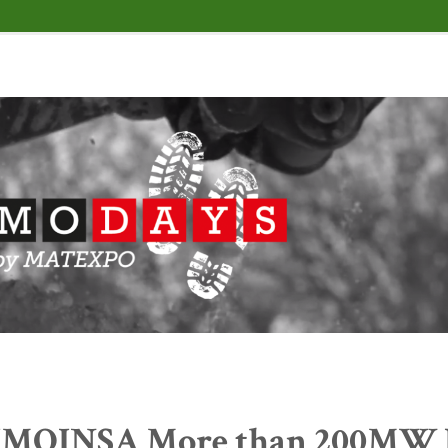
MOINSA More than 200MW P