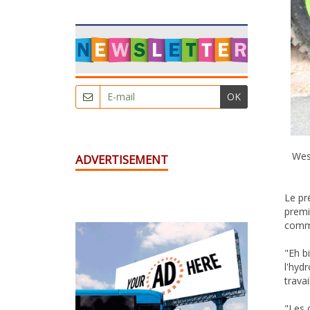
OK
Wes
ADVERTISEMENT
Le pr
premi
comme
"Eh b
l'hyd
travai
"Les 