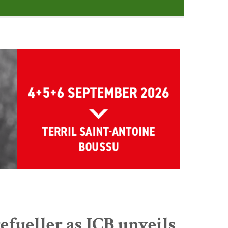
fueller as JCB unveils