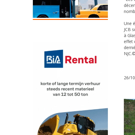
décen
nombr
Une é
JCB s
à Gla
effet
derni
NJC.©
26/10