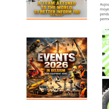
Aujou
moyen
pendan
perme