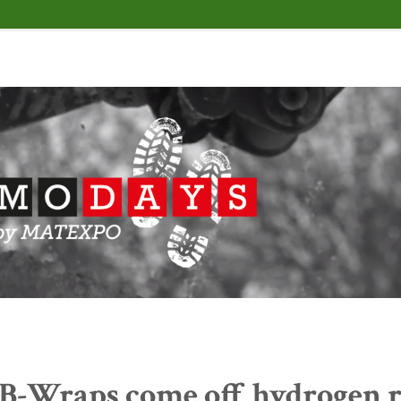
B-Wraps come off hydrogen re