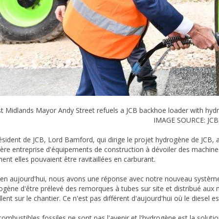
t Midlands Mayor Andy Street refuels a JCB backhoe loader with hydro
IMAGE SOURCE: JCB
ésident de JCB, Lord Bamford, qui dirige le projet hydrogène de JCB,
ère entreprise d'équipements de construction à dévoiler des machin
nt elles pouvaient être ravitaillées en carburant.
ien aujourd'hui, nous avons une réponse avec notre nouveau système
rogène d'être prélevé des remorques à tubes sur site et distribué aux m
llent sur le chantier. Ce n'est pas différent d'aujourd'hui où le diesel 
combustibles fossiles ne sont pas l'avenir et l'hydrogène est la solut