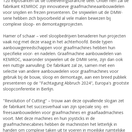
120 exposanten uit de toeleveringsbranche deel. Onder hen zal de
fabrikant KEMROC zijn innovatieve graafmachineaanbouwdelen
voor snijden en frezen presenteren. De snijwielen uit de DMW-
serie hebben zich bijvoorbeeld al vele malen bewezen bij
complexe sloop- en demontageprojecten.
Hamer of schaar – veel sloopbedrijven benaderen hun projecten
vaak nog met deze vraag in het achterhoofd. Beide typen
aanbouwgereedschappen voor graafmachines hebben hun
specifieke voor- en nadelen. Graafmachine aanbouwdelen van
KEMROC, waaronder snijwielen uit de DMW serie, zijn dan ook
een nuttige aanvulling. De fabrikant zal ze, samen met een
selectie van andere aanbouwdelen voor graafmachines voor
gebruik bij de bouw, sloop en demontage, aan een breed publiek
presenteren op de "Fachtagung Abbruch 2024", Europa's grootste
sloopconferentie in Berlijn.
"Revolution of Cutting" – trouw aan deze opvallende slogan zet
de fabrikant het succesverhaal van zijn speciale snij- en
freesaanbouwdelen voor graafmachines en graaflaadmachines
voort. Met deze machines en hun joysticks in de
graafmachinecabines hebben de machinisten het letterlijk in
handen om complexe taken uit te voeren in moeilijke ruimtelijke