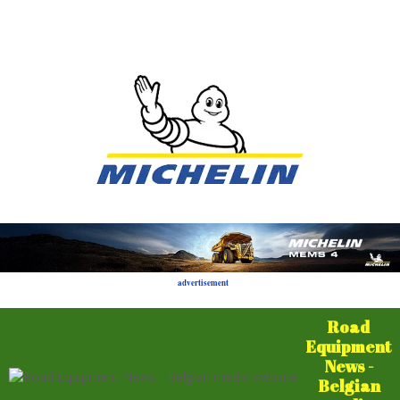
advertisement
Road
Equipment
News -
Belgian