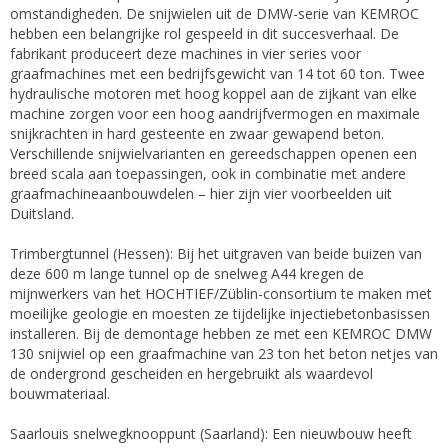
omstandigheden. De snijwielen uit de DMW-serie van KEMROC
hebben een belangrijke rol gespeeld in dit succesverhaal. De
fabrikant produceert deze machines in vier series voor
graafmachines met een bedrijfsgewicht van 14 tot 60 ton. Twee
hydraulische motoren met hoog koppel aan de zijkant van elke
machine zorgen voor een hoog aandrijfvermogen en maximale
snijkrachten in hard gesteente en zwaar gewapend beton.
Verschillende snijwielvarianten en gereedschappen openen een
breed scala aan toepassingen, ook in combinatie met andere
graafmachineaanbouwdelen – hier zijn vier voorbeelden uit
Duitsland.
Trimbergtunnel (Hessen): Bij het uitgraven van beide buizen van
deze 600 m lange tunnel op de snelweg A44 kregen de
mijnwerkers van het HOCHTIEF/Züblin-consortium te maken met
moeilijke geologie en moesten ze tijdelijke injectiebetonbasissen
installeren. Bij de demontage hebben ze met een KEMROC DMW
130 snijwiel op een graafmachine van 23 ton het beton netjes van
de ondergrond gescheiden en hergebruikt als waardevol
bouwmateriaal.
Saarlouis snelwegknooppunt (Saarland): Een nieuwbouw heeft