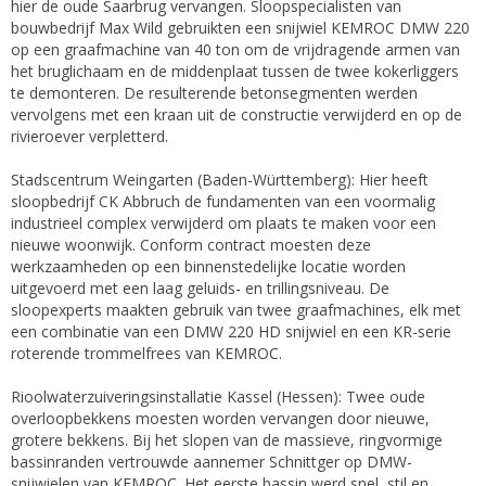
hier de oude Saarbrug vervangen. Sloopspecialisten van
bouwbedrijf Max Wild gebruikten een snijwiel KEMROC DMW 220
op een graafmachine van 40 ton om de vrijdragende armen van
het bruglichaam en de middenplaat tussen de twee kokerliggers
te demonteren. De resulterende betonsegmenten werden
vervolgens met een kraan uit de constructie verwijderd en op de
rivieroever verpletterd.
Stadscentrum Weingarten (Baden-Württemberg): Hier heeft
sloopbedrijf CK Abbruch de fundamenten van een voormalig
industrieel complex verwijderd om plaats te maken voor een
nieuwe woonwijk. Conform contract moesten deze
werkzaamheden op een binnenstedelijke locatie worden
uitgevoerd met een laag geluids- en trillingsniveau. De
sloopexperts maakten gebruik van twee graafmachines, elk met
een combinatie van een DMW 220 HD snijwiel en een KR-serie
roterende trommelfrees van KEMROC.
Rioolwaterzuiveringsinstallatie Kassel (Hessen): Twee oude
overloopbekkens moesten worden vervangen door nieuwe,
grotere bekkens. Bij het slopen van de massieve, ringvormige
bassinranden vertrouwde aannemer Schnittger op DMW-
snijwielen van KEMROC. Het eerste bassin werd snel, stil en