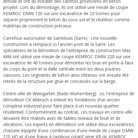
difficile et ont dû installer des calottes provisoires en béton
projeté. Lors du démontage, ils ont utilisé une meule de coupe
KEMROC DMW 130 sur une excavatrice de 23 tonnes pour
séparer proprement le béton du sous-sol et le réutiliser comme
matériau de construction précieux.
Carrefour autoroutier de Sarrelouis (Sarre) : Une nouvelle
construction a remplacé ici l'ancien pont de la Sarre. Les
spécialistes de la démolition de l'entreprise de construction Max
Wild ont utilisé une meule de coupe KEMROC DMW 220 sur une
excavatrice de 40 tonnes pour démonter les bras en porte-à-faux
du corps du pont et la dalle centrale entre les deux poutres-
caissons. Les segments de béton ainsi obtenus ont ensuite été
retirés de la structure par grue et concassés sur la berge.
Centre-ville de Weingarten (Bade-Wurtemberg) : ici, l'entreprise de
démolition CK Abbruch a enlevé les fondations d'un ancien
complexe industriel pour faire place à un nouveau quartier
résidentiel. Conformément au contrat, ces travaux en centre-ville
devaient être réalisés avec de faibles niveaux de bruit et de
vibrations. Les experts en démolition ont utilisé deux excavatrices,
chacune équipée d'une combinaison d'une meule de coupe DMW
220 HD et d'une fraise à tambour rotatif série KR de KEMROC.