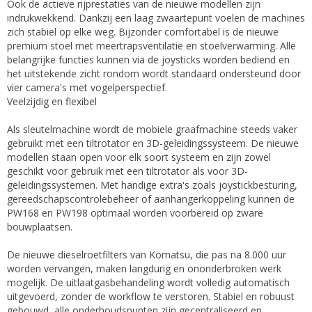
Ook de actieve rijprestaties van de nieuwe modellen zijn
indrukwekkend. Dankzij een laag zwaartepunt voelen de machines
zich stabiel op elke weg. Bijzonder comfortabel is de nieuwe
premium stoel met meertrapsventilatie en stoelverwarming. Alle
belangrijke functies kunnen via de joysticks worden bediend en
het uitstekende zicht rondom wordt standaard ondersteund door
vier camera's met vogelperspectief.
Veelzijdig en flexibel
Als sleutelmachine wordt de mobiele graafmachine steeds vaker
gebruikt met een tiltrotator en 3D-geleidingssysteem. De nieuwe
modellen staan open voor elk soort systeem en zijn zowel
geschikt voor gebruik met een tiltrotator als voor 3D-
geleidingssystemen. Met handige extra's zoals joystickbesturing,
gereedschapscontrolebeheer of aanhangerkoppeling kunnen de
PW168 en PW198 optimaal worden voorbereid op zware
bouwplaatsen.
De nieuwe dieselroetfilters van Komatsu, die pas na 8.000 uur
worden vervangen, maken langdurig en ononderbroken werk
mogelijk. De uitlaatgasbehandeling wordt volledig automatisch
uitgevoerd, zonder de workflow te verstoren. Stabiel en robuust
gebouwd, alle onderhoudspunten zijn gecentraliseerd en