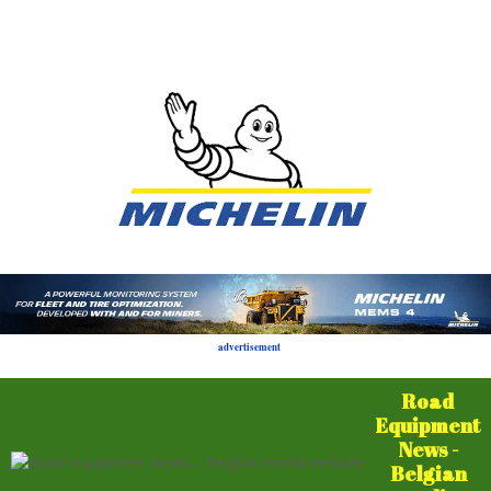
advertisement
Road
Equipment
News -
Belgian