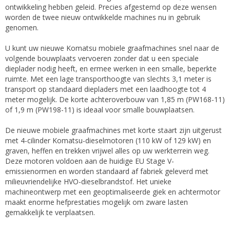
ontwikkeling hebben geleid. Precies afgestemd op deze wensen
worden de twee nieuw ontwikkelde machines nu in gebruik
genomen.
U kunt uw nieuwe Komatsu mobiele graafmachines snel naar de
volgende bouwplaats vervoeren zonder dat u een speciale
dieplader nodig heeft, en ermee werken in een smalle, beperkte
ruimte. Met een lage transporthoogte van slechts 3,1 meter is
transport op standaard diepladers met een laadhoogte tot 4
meter mogelijk. De korte achteroverbouw van 1,85 m (PW168-11)
of 1,9 m (PW198-11) is ideaal voor smalle bouwplaatsen.
De nieuwe mobiele graafmachines met korte staart zijn uitgerust
met 4-cilinder Komatsu-dieselmotoren (110 kW of 129 kW) en
graven, heffen en trekken vrijwel alles op uw werkterrein weg.
Deze motoren voldoen aan de huidige EU Stage V-
emissienormen en worden standaard af fabriek geleverd met
milieuvriendelijke HVO-dieselbrandstof. Het unieke
machineontwerp met een geoptimaliseerde giek en achtermotor
maakt enorme hefprestaties mogelijk om zware lasten
gemakkelijk te verplaatsen.