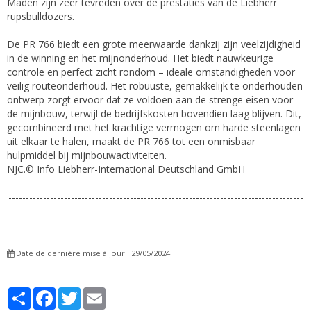
Maden zijn zeer tevreden over de prestaties van de Liebherr
rupsbulldozers.
De PR 766 biedt een grote meerwaarde dankzij zijn veelzijdigheid
in de winning en het mijnonderhoud. Het biedt nauwkeurige
controle en perfect zicht rondom – ideale omstandigheden voor
veilig routeonderhoud. Het robuuste, gemakkelijk te onderhouden
ontwerp zorgt ervoor dat ze voldoen aan de strenge eisen voor
de mijnbouw, terwijl de bedrijfskosten bovendien laag blijven. Dit,
gecombineerd met het krachtige vermogen om harde steenlagen
uit elkaar te halen, maakt de PR 766 tot een onmisbaar
hulpmiddel bij mijnbouwactiviteiten.
NJC.© Info Liebherr-International Deutschland GmbH
-------------------------------------------------------------------------------------
--------------------------
Date de dernière mise à jour : 29/05/2024
Partager
Facebook
Twitter
Email