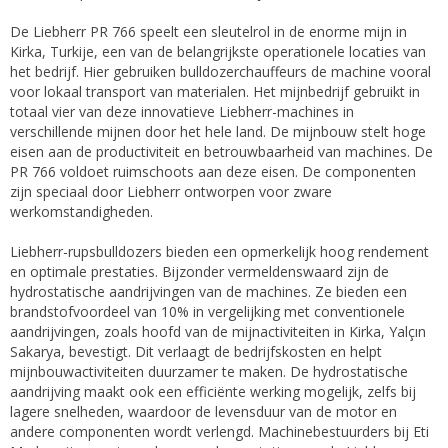
De Liebherr PR 766 speelt een sleutelrol in de enorme mijn in
Kirka, Turkije, een van de belangrijkste operationele locaties van
het bedrijf. Hier gebruiken bulldozerchauffeurs de machine vooral
voor lokaal transport van materialen. Het mijnbedrijf gebruikt in
totaal vier van deze innovatieve Liebherr-machines in
verschillende mijnen door het hele land. De mijnbouw stelt hoge
eisen aan de productiviteit en betrouwbaarheid van machines. De
PR 766 voldoet ruimschoots aan deze eisen. De componenten
zijn speciaal door Liebherr ontworpen voor zware
werkomstandigheden.
Liebherr-rupsbulldozers bieden een opmerkelijk hoog rendement
en optimale prestaties. Bijzonder vermeldenswaard zijn de
hydrostatische aandrijvingen van de machines. Ze bieden een
brandstofvoordeel van 10% in vergelijking met conventionele
aandrijvingen, zoals hoofd van de mijnactiviteiten in Kirka, Yalçın
Sakarya, bevestigt. Dit verlaagt de bedrijfskosten en helpt
mijnbouwactiviteiten duurzamer te maken. De hydrostatische
aandrijving maakt ook een efficiënte werking mogelijk, zelfs bij
lagere snelheden, waardoor de levensduur van de motor en
andere componenten wordt verlengd. Machinebestuurders bij Eti