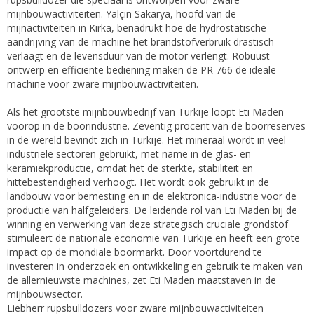
mijnbouwactiviteiten. Yalçın Sakarya, hoofd van de
mijnactiviteiten in Kirka, benadrukt hoe de hydrostatische
aandrijving van de machine het brandstofverbruik drastisch
verlaagt en de levensduur van de motor verlengt. Robuust
ontwerp en efficiënte bediening maken de PR 766 de ideale
machine voor zware mijnbouwactiviteiten.
Als het grootste mijnbouwbedrijf van Turkije loopt Eti Maden
voorop in de boorindustrie. Zeventig procent van de boorreserves
in de wereld bevindt zich in Turkije. Het mineraal wordt in veel
industriële sectoren gebruikt, met name in de glas- en
keramiekproductie, omdat het de sterkte, stabiliteit en
hittebestendigheid verhoogt. Het wordt ook gebruikt in de
landbouw voor bemesting en in de elektronica-industrie voor de
productie van halfgeleiders. De leidende rol van Eti Maden bij de
winning en verwerking van deze strategisch cruciale grondstof
stimuleert de nationale economie van Turkije en heeft een grote
impact op de mondiale boormarkt. Door voortdurend te
investeren in onderzoek en ontwikkeling en gebruik te maken van
de allernieuwste machines, zet Eti Maden maatstaven in de
mijnbouwsector.
Liebherr rupsbulldozers voor zware mijnbouwactiviteiten