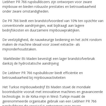
Liebherr PR 766 rupsbulldozers zijn ontworpen voor zware
mijnbouw en bieden robuuste prestaties en betrouwbaarheid
onder zware omstandigheden.
De PR 766 biedt een brandstofvoordeel van 10% ten opzichte van
conventionele aandrijvingen, wat bijdraagt ​​aan lagere
bedrijfskosten en duurzamere mijnbouwpraktijken.
De veelzijdigheid, de nauwkeurige bediening en het zicht rondom
maken de machine ideaal voor zowel extractie- als
mijnonderhoudstaken.
Marktleider Eti Maden bevestigt een lager brandstofverbruik
dankzij de hydrostatische aandrijving
De Liebherr PR 766 rupsbulldozer biedt efficiëntie en
betrouwbaarheid bij mijnbouwactiviteiten
Het Turkse mijnbouwbedrijf Eti Maden stuwt de mondiale
boorindustrie vooruit met innovatieve machines en geavanceerde
technologie. In de Kirka-mijn in West-Turkije maakt de
gerenommeerde organisatie gebruik van een Liebherr PR 766
rupsbulldozer die speciaal is ontworpen voor zware