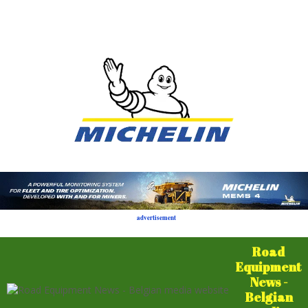
advertisement
Road
Equipment
News -
Belgian