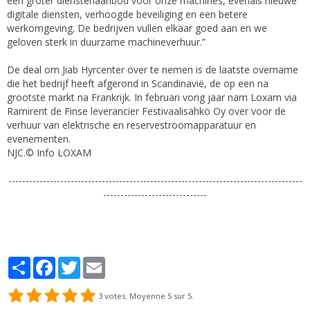
een groter dienstenaanbod voor onze machines, evenals nieuwe
digitale diensten, verhoogde beveiliging en een betere
werkomgeving. De bedrijven vullen elkaar goed aan en we
geloven sterk in duurzame machineverhuur.”
De deal om Jiab Hyrcenter over te nemen is de laatste overname
die het bedrijf heeft afgerond in Scandinavië, de op een na
grootste markt na Frankrijk. In februari vorig jaar nam Loxam via
Ramirent de Finse leverancier Festivaalisähkö Oy over voor de
verhuur van elektrische en reservestroomapparatuur en
evenementen.
NJC.© Info LOXAM
-------------------------------------------------------------------------------------
------------------------------
Partager
Facebook
Twitter
Email
3
votes. Moyenne
5
sur 5.