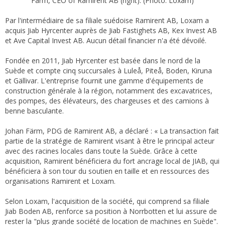
Färm, CEO of Ramirent AB (right). (Photo: Loxam)
Par l'intermédiaire de sa filiale suédoise Ramirent AB, Loxam a
acquis Jiab Hyrcenter auprès de Jiab Fastighets AB, Kex Invest AB
et Ave Capital Invest AB. Aucun détail financier n'a été dévoilé.
Fondée en 2011, Jiab Hyrcenter est basée dans le nord de la
Suède et compte cinq succursales à Luleå, Piteå, Boden, Kiruna
et Gällivar. L'entreprise fournit une gamme d'équipements de
construction générale à la région, notamment des excavatrices,
des pompes, des élévateurs, des chargeuses et des camions à
benne basculante.
Johan Färm, PDG de Ramirent AB, a déclaré : « La transaction fait
partie de la stratégie de Ramirent visant à être le principal acteur
avec des racines locales dans toute la Suède. Grâce à cette
acquisition, Ramirent bénéficiera du fort ancrage local de JIAB, qui
bénéficiera à son tour du soutien en taille et en ressources des
organisations Ramirent et Loxam.
Selon Loxam, l'acquisition de la société, qui comprend sa filiale
Jiab Boden AB, renforce sa position à Norrbotten et lui assure de
rester la "plus grande société de location de machines en Suède".