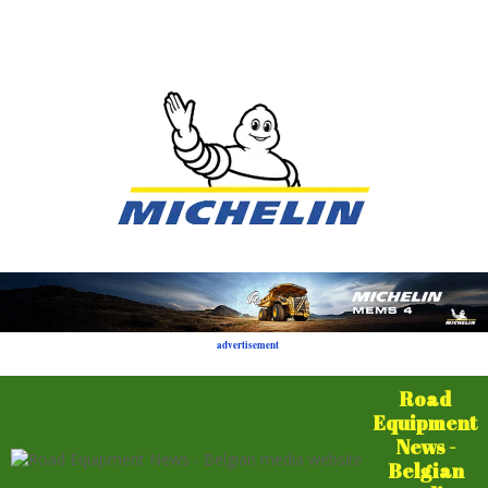
advertisement
Road
Equipment
News -
Belgian