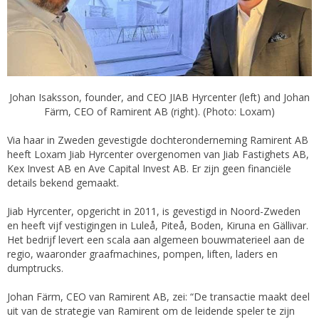
Johan Isaksson, founder, and CEO JIAB Hyrcenter (left) and Johan
Färm, CEO of Ramirent AB (right). (Photo: Loxam)
Via haar in Zweden gevestigde dochteronderneming Ramirent AB
heeft Loxam Jiab Hyrcenter overgenomen van Jiab Fastighets AB,
Kex Invest AB en Ave Capital Invest AB. Er zijn geen financiële
details bekend gemaakt.
Jiab Hyrcenter, opgericht in 2011, is gevestigd in Noord-Zweden
en heeft vijf vestigingen in Luleå, Piteå, Boden, Kiruna en Gällivar.
Het bedrijf levert een scala aan algemeen bouwmaterieel aan de
regio, waaronder graafmachines, pompen, liften, laders en
dumptrucks.
Johan Färm, CEO van Ramirent AB, zei: “De transactie maakt deel
uit van de strategie van Ramirent om de leidende speler te zijn