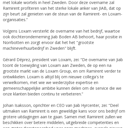
met lokale wortels in heel Zweden. Door deze overname zal
Ramirent profiteren van het sterke lokale anker van JIAB, dat op
zijn beurt zal genieten van de steun van de Ramirent- en Loxam-
organisaties.”
Volgens Loxam versterkt de overname van het bedrijf, waartoe
ook dochteronderneming Jiab Boden AB behoort, haar positie in
Norrbotten en zorgt ervoor dat het het "grootste
machineverhuurbedrijf in Zweden" blijft.
Gérard Déprez, president van Loxam, zei: “De overname van Jiab
toont de toewijding van Loxam aan Zweden, de op een na
grootste markt van de Loxam Group, en om Ramirent verder te
ontwikkelen. Loxam is altijd blij om nieuwe collega's te
verwelkomen, met wie we wederzijdse expertise en
gemeenschappelijke ambitie kunnen delen om de service die we
onze klanten bieden continu te verbeteren.”
Johan Isaksson, oprichter en CEO van Jiab Hyrcenter, zei: “Deel
uitmaken van Ramirent is een geweldige kans voor ons bedrijf om
grotere uitdagingen aan te gaan. Samen met Ramirent zullen we
beschikken over betere middelen, uitgebreide competenties en