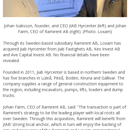
Johan Isaksson, founder, and CEO JIAB Hyrcenter (left) and Johan
Färm, CEO of Ramirent AB (right). (Photo: Loxam)
Through its Sweden-based subsidiary Ramirent AB, Loxam has
acquired Jiab Hyrcenter from Jiab Fastighets AB, Kex Invest AB
and Ave Capital Invest AB. No financial details have been
revealed.
Founded in 2011, Jiab Hyrcenter is based in northern Sweden and
has five branches in Luleå, Piteå, Boden, Kiruna and Gällivar. The
company supplies a range of general construction equipment to
the region, including excavators, pumps, lifts, loaders and dump
trucks.
Johan Färm, CEO of Ramirent AB, said: ”The transaction is part of
Ramirent’s strategy to be the leading player with local roots all
over Sweden. Through this acquisition, Ramirent will benefit from
JIAB’ strong local anchor, which in turn will enjoy the backing of