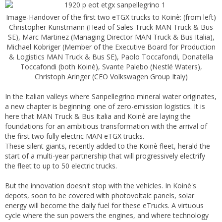
Image-Handover of the first two eTGX trucks to Koinè: (from left)
Christopher Kunstmann (Head of Sales Truck MAN Truck & Bus
SE), Marc Martinez (Managing Director MAN Truck & Bus Italia),
Michael Kobriger (Member of the Executive Board for Production
& Logistics MAN Truck & Bus SE), Paolo Toccafondi, Donatella
Toccafondi (both Koinè), Svante Palebo (Nestlé Waters),
Christoph Aringer (CEO Volkswagen Group Italy)
In the Italian valleys where Sanpellegrino mineral water originates,
a new chapter is beginning: one of zero-emission logistics. It is
here that MAN Truck & Bus Italia and Koinè are laying the
foundations for an ambitious transformation with the arrival of
the first two fully electric MAN eTGX trucks.
These silent giants, recently added to the Koinè fleet, herald the
start of a multi-year partnership that will progressively electrify
the fleet to up to 50 electric trucks.
But the innovation doesn't stop with the vehicles. In Koinè's
depots, soon to be covered with photovoltaic panels, solar
energy will become the daily fuel for these eTrucks. A virtuous
cycle where the sun powers the engines, and where technology