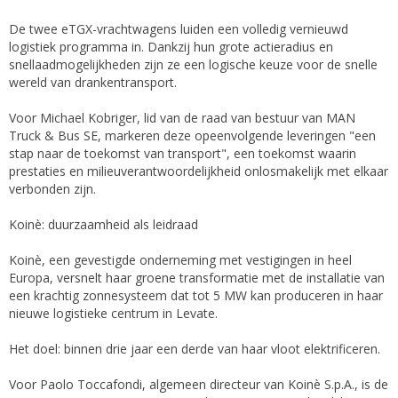
De twee eTGX-vrachtwagens luiden een volledig vernieuwd
logistiek programma in. Dankzij hun grote actieradius en
snellaadmogelijkheden zijn ze een logische keuze voor de snelle
wereld van drankentransport.
Voor Michael Kobriger, lid van de raad van bestuur van MAN
Truck & Bus SE, markeren deze opeenvolgende leveringen "een
stap naar de toekomst van transport", een toekomst waarin
prestaties en milieuverantwoordelijkheid onlosmakelijk met elkaar
verbonden zijn.
Koinè: duurzaamheid als leidraad
Koinè, een gevestigde onderneming met vestigingen in heel
Europa, versnelt haar groene transformatie met de installatie van
een krachtig zonnesysteem dat tot 5 MW kan produceren in haar
nieuwe logistieke centrum in Levate.
Het doel: binnen drie jaar een derde van haar vloot elektrificeren.
Voor Paolo Toccafondi, algemeen directeur van Koinè S.p.A., is de