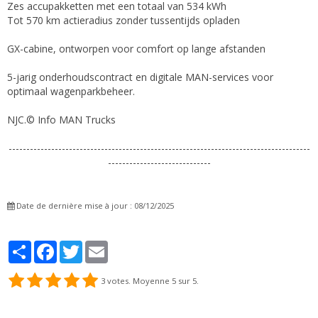
Zes accupakketten met een totaal van 534 kWh
Tot 570 km actieradius zonder tussentijds opladen
GX-cabine, ontworpen voor comfort op lange afstanden
5-jarig onderhoudscontract en digitale MAN-services voor
optimaal wagenparkbeheer.
NJC.© Info MAN Trucks
-------------------------------------------------------------------------------------
-----------------------------
Date de dernière mise à jour : 08/12/2025
Partager
Facebook
Twitter
Email
3
votes. Moyenne
5
sur 5.