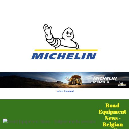
advertisement
Road
Equipment
News -
Belgian