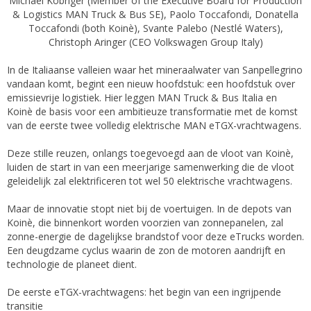
Michael Kobriger (Member of the Executive Board for Production
& Logistics MAN Truck & Bus SE), Paolo Toccafondi, Donatella
Toccafondi (both Koinè), Svante Palebo (Nestlé Waters),
Christoph Aringer (CEO Volkswagen Group Italy)
In de Italiaanse valleien waar het mineraalwater van Sanpellegrino
vandaan komt, begint een nieuw hoofdstuk: een hoofdstuk over
emissievrije logistiek. Hier leggen MAN Truck & Bus Italia en
Koinè de basis voor een ambitieuze transformatie met de komst
van de eerste twee volledig elektrische MAN eTGX-vrachtwagens.
Deze stille reuzen, onlangs toegevoegd aan de vloot van Koinè,
luiden de start in van een meerjarige samenwerking die de vloot
geleidelijk zal elektrificeren tot wel 50 elektrische vrachtwagens.
Maar de innovatie stopt niet bij de voertuigen. In de depots van
Koinè, die binnenkort worden voorzien van zonnepanelen, zal
zonne-energie de dagelijkse brandstof voor deze eTrucks worden.
Een deugdzame cyclus waarin de zon de motoren aandrijft en
technologie de planeet dient.
De eerste eTGX-vrachtwagens: het begin van een ingrijpende
transitie