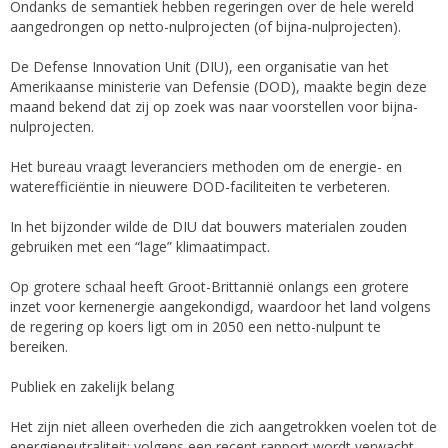
Ondanks de semantiek hebben regeringen over de hele wereld
aangedrongen op netto-nulprojecten (of bijna-nulprojecten).
De Defense Innovation Unit (DIU), een organisatie van het
Amerikaanse ministerie van Defensie (DOD), maakte begin deze
maand bekend dat zij op zoek was naar voorstellen voor bijna-
nulprojecten.
Het bureau vraagt leveranciers methoden om de energie- en
waterefficiëntie in nieuwere DOD-faciliteiten te verbeteren.
In het bijzonder wilde de DIU dat bouwers materialen zouden
gebruiken met een “lage” klimaatimpact.
Op grotere schaal heeft Groot-Brittannië onlangs een grotere
inzet voor kernenergie aangekondigd, waardoor het land volgens
de regering op koers ligt om in 2050 een netto-nulpunt te
bereiken.
Publiek en zakelijk belang
Het zijn niet alleen overheden die zich aangetrokken voelen tot de
energieneutraliteit; volgens een recent rapport wordt verwacht