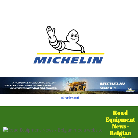
advertisement
Road
Equipment
News -
Belgian