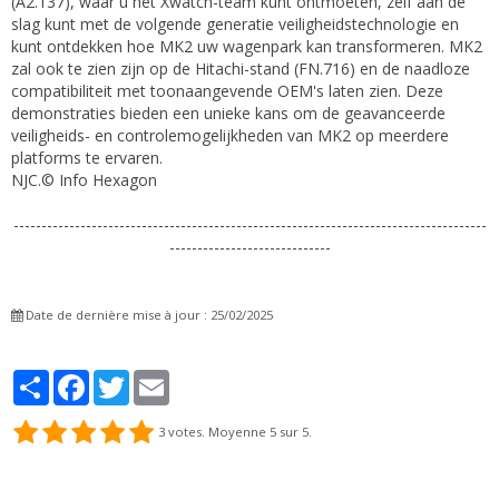
(A2.137), waar u het Xwatch-team kunt ontmoeten, zelf aan de
slag kunt met de volgende generatie veiligheidstechnologie en
kunt ontdekken hoe MK2 uw wagenpark kan transformeren. MK2
zal ook te zien zijn op de Hitachi-stand (FN.716) en de naadloze
compatibiliteit met toonaangevende OEM's laten zien. Deze
demonstraties bieden een unieke kans om de geavanceerde
veiligheids- en controlemogelijkheden van MK2 op meerdere
platforms te ervaren.
NJC.© Info Hexagon
-------------------------------------------------------------------------------------
-----------------------------
Date de dernière mise à jour : 25/02/2025
Partager
Facebook
Twitter
Email
3
votes. Moyenne
5
sur 5.