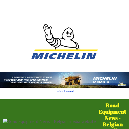
advertisement
Road
Equipment
News -
Belgian