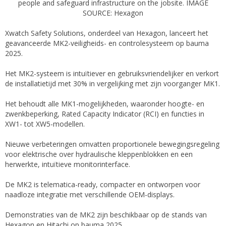
people and safeguard infrastructure on the jobsite. IMAGE
SOURCE: Hexagon
Xwatch Safety Solutions, onderdeel van Hexagon, lanceert het
geavanceerde MK2-veiligheids- en controlesysteem op bauma
2025.
Het MK2-systeem is intuïtiever en gebruiksvriendelijker en verkort
de installatietijd met 30% in vergelijking met zijn voorganger MK1.
Het behoudt alle MK1-mogelijkheden, waaronder hoogte- en
zwenkbeperking, Rated Capacity Indicator (RCI) en functies in
XW1- tot XW5-modellen.
Nieuwe verbeteringen omvatten proportionele bewegingsregeling
voor elektrische over hydraulische kleppenblokken en een
herwerkte, intuïtieve monitorinterface.
De MK2 is telematica-ready, compacter en ontworpen voor
naadloze integratie met verschillende OEM-displays.
Demonstraties van de MK2 zijn beschikbaar op de stands van
Hexagon en Hitachi op bauma 2025.