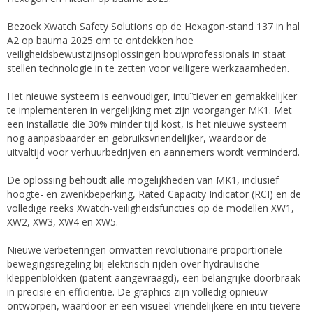
Bezoek Xwatch Safety Solutions op de Hexagon-stand 137 in hal
A2 op bauma 2025 om te ontdekken hoe
veiligheidsbewustzijnsoplossingen bouwprofessionals in staat
stellen technologie in te zetten voor veiligere werkzaamheden.
Het nieuwe systeem is eenvoudiger, intuïtiever en gemakkelijker
te implementeren in vergelijking met zijn voorganger MK1. Met
een installatie die 30% minder tijd kost, is het nieuwe systeem
nog aanpasbaarder en gebruiksvriendelijker, waardoor de
uitvaltijd voor verhuurbedrijven en aannemers wordt verminderd.
De oplossing behoudt alle mogelijkheden van MK1, inclusief
hoogte- en zwenkbeperking, Rated Capacity Indicator (RCI) en de
volledige reeks Xwatch-veiligheidsfuncties op de modellen XW1,
XW2, XW3, XW4 en XW5.
Nieuwe verbeteringen omvatten revolutionaire proportionele
bewegingsregeling bij elektrisch rijden over hydraulische
kleppenblokken (patent aangevraagd), een belangrijke doorbraak
in precisie en efficiëntie. De graphics zijn volledig opnieuw
ontworpen, waardoor er een visueel vriendelijkere en intuïtievere