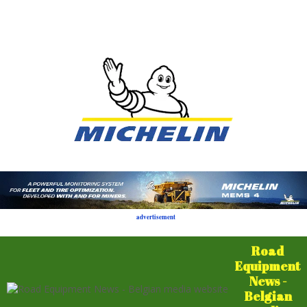
advertisement
Road
Equipment
News -
Belgian