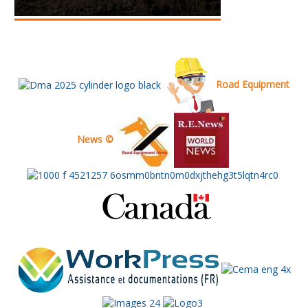
Road Equipment
News ©