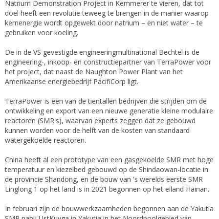
Natrium Demonstration Project in Kemmerer te vieren, dat tot
doel heeft een revolutie teweeg te brengen in de manier waarop
kernenergie wordt opgewekt door natrium – en niet water – te
gebruiken voor koeling.
De in de VS gevestigde engineeringmultinational Bechtel is de
engineering-, inkoop- en constructiepartner van TerraPower voor
het project, dat naast de Naughton Power Plant van het
Amerikaanse energiebedrijf PacifiCorp ligt.
TerraPower is een van de tientallen bedrijven die strijden om de
ontwikkeling en export van een nieuwe generatie kleine modulaire
reactoren (SMR's), waarvan experts zeggen dat ze gebouwd
kunnen worden voor de helft van de kosten van standaard
watergekoelde reactoren.
China heeft al een prototype van een gasgekoelde SMR met hoge
temperatuur en kiezelbed gebouwd op de Shindaowan-locatie in
de provincie Shandong, en de bouw van 's werelds eerste SMR
Linglong 1 op het land is in 2021 begonnen op het eiland Hainan.
In februari zijn de bouwwerkzaamheden begonnen aan de Yakutia
SMR nabij UstKuyga in Yakutia in het Noordpoolgebied van