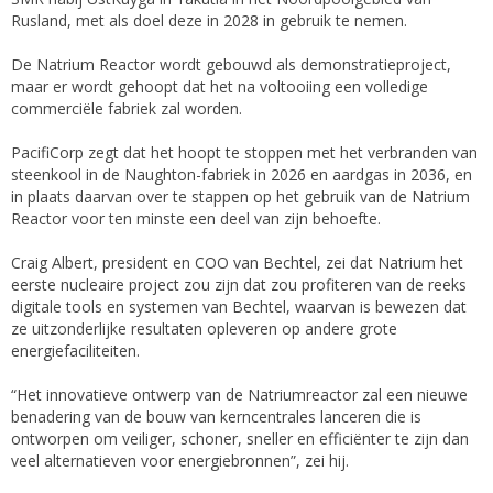
Rusland, met als doel deze in 2028 in gebruik te nemen.
De Natrium Reactor wordt gebouwd als demonstratieproject,
maar er wordt gehoopt dat het na voltooiing een volledige
commerciële fabriek zal worden.
PacifiCorp zegt dat het hoopt te stoppen met het verbranden van
steenkool in de Naughton-fabriek in 2026 en aardgas in 2036, en
in plaats daarvan over te stappen op het gebruik van de Natrium
Reactor voor ten minste een deel van zijn behoefte.
Craig Albert, president en COO van Bechtel, zei dat Natrium het
eerste nucleaire project zou zijn dat zou profiteren van de reeks
digitale tools en systemen van Bechtel, waarvan is bewezen dat
ze uitzonderlijke resultaten opleveren op andere grote
energiefaciliteiten.
“Het innovatieve ontwerp van de Natriumreactor zal een nieuwe
benadering van de bouw van kerncentrales lanceren die is
ontworpen om veiliger, schoner, sneller en efficiënter te zijn dan
veel alternatieven voor energiebronnen”, zei hij.