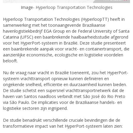
Image-
Hyperloop Transportation Technologies
Hyperloop Transportation Technologies (HyperloopTT) heeft in
samenwerking met het toonaangevende Braziliaanse
havenlogistiekbedrijf EGA Group en de Federal University of Santa
Catarina (UFSC) een baanbrekende haalbaarheidsstudie afgerond
voor het HyperPort-systeem in Brazilië. Deze studie presenteert
een baanbrekende aanpak voor vracht- en containertransport, die
aanzienlijke economische, ecologische en logistieke voordelen
belooft.
Nu de vraag naar vracht in Brazilië toeneemt, zou het HyperPort-
systeem vrachttransport opnieuw kunnen definiëren en
ongekende snelheid, efficiëntie en duurzaamheid kunnen bieden.
De studie schetst een supersnel vrachttransportnetwerk dat de
haven van Santos naadloos verbindt met São José do Rio Preto
via São Paulo. De implicaties voor de Braziliaanse handels- en
logistieke sectoren zijn ingrijpend.
De studie benadrukt verschillende cruciale bevindingen die de
transformatieve impact van het HyperPort-systeem laten zien: