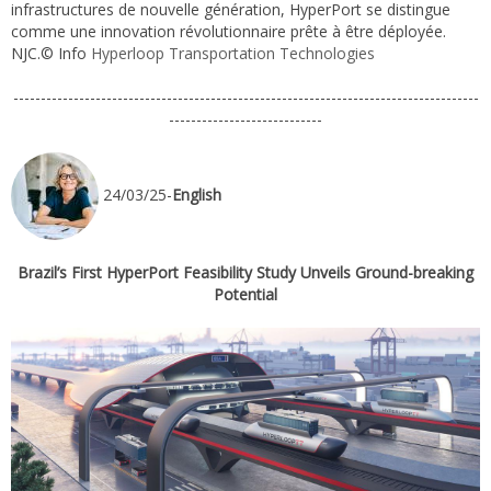
infrastructures de nouvelle génération, HyperPort se distingue
comme une innovation révolutionnaire prête à être déployée.
NJC.© Info
Hyperloop Transportation Technologies
-------------------------------------------------------------------------------------
----------------------------
24/03/25-
English
Brazil’s First HyperPort Feasibility Study Unveils Ground-breaking
Potential