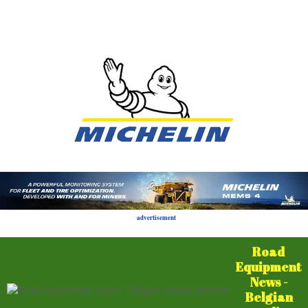
advertisement
Road
Equipment
News -
Belgian