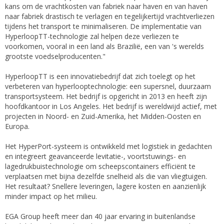
kans om de vrachtkosten van fabriek naar haven en van haven
naar fabriek drastisch te verlagen en tegelijkertijd vrachtverliezen
tijdens het transport te minimaliseren. De implementatie van
HyperloopTT-technologie zal helpen deze verliezen te
voorkomen, vooral in een land als Brazilië, een van 's werelds
grootste voedselproducenten."
HyperloopTT is een innovatiebedrijf dat zich toelegt op het
verbeteren van hyperlooptechnologie: een supersnel, duurzaam
transportsysteem. Het bedrijf is opgericht in 2013 en heeft zijn
hoofdkantoor in Los Angeles. Het bedrijf is wereldwijd actief, met
projecten in Noord- en Zuid-Amerika, het Midden-Oosten en
Europa.
Het HyperPort-systeem is ontwikkeld met logistiek in gedachten
en integreert geavanceerde levitatie-, voortstuwings- en
lagedrukbuistechnologie om scheepscontainers efficiënt te
verplaatsen met bijna dezelfde snelheid als die van vliegtuigen.
Het resultaat? Snellere leveringen, lagere kosten en aanzienlijk
minder impact op het milieu.
EGA Group heeft meer dan 40 jaar ervaring in buitenlandse