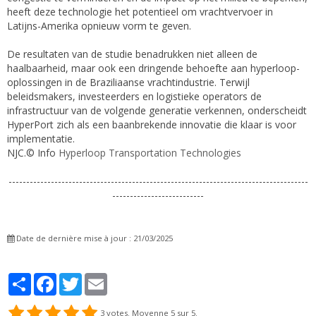
heeft deze technologie het potentieel om vrachtvervoer in
Latijns-Amerika opnieuw vorm te geven.
De resultaten van de studie benadrukken niet alleen de
haalbaarheid, maar ook een dringende behoefte aan hyperloop-
oplossingen in de Braziliaanse vrachtindustrie. Terwijl
beleidsmakers, investeerders en logistieke operators de
infrastructuur van de volgende generatie verkennen, onderscheidt
HyperPort zich als een baanbrekende innovatie die klaar is voor
implementatie.
NJC.© Info
Hyperloop Transportation Technologies
-------------------------------------------------------------------------------------
--------------------------
Date de dernière mise à jour : 21/03/2025
Partager
Facebook
Twitter
Email
3
votes. Moyenne
5
sur 5.