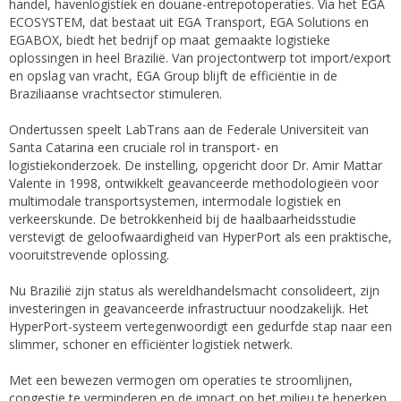
handel, havenlogistiek en douane-entrepotoperaties. Via het EGA
ECOSYSTEM, dat bestaat uit EGA Transport, EGA Solutions en
EGABOX, biedt het bedrijf op maat gemaakte logistieke
oplossingen in heel Brazilië. Van projectontwerp tot import/export
en opslag van vracht, EGA Group blijft de efficiëntie in de
Braziliaanse vrachtsector stimuleren.
Ondertussen speelt LabTrans aan de Federale Universiteit van
Santa Catarina een cruciale rol in transport- en
logistiekonderzoek. De instelling, opgericht door Dr. Amir Mattar
Valente in 1998, ontwikkelt geavanceerde methodologieën voor
multimodale transportsystemen, intermodale logistiek en
verkeerskunde. De betrokkenheid bij de haalbaarheidsstudie
verstevigt de geloofwaardigheid van HyperPort als een praktische,
vooruitstrevende oplossing.
Nu Brazilië zijn status als wereldhandelsmacht consolideert, zijn
investeringen in geavanceerde infrastructuur noodzakelijk. Het
HyperPort-systeem vertegenwoordigt een gedurfde stap naar een
slimmer, schoner en efficiënter logistiek netwerk.
Met een bewezen vermogen om operaties te stroomlijnen,
congestie te verminderen en de impact op het milieu te beperken,