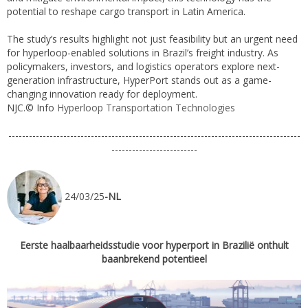
potential to reshape cargo transport in Latin America.
The study’s results highlight not just feasibility but an urgent need
for hyperloop-enabled solutions in Brazil’s freight industry. As
policymakers, investors, and logistics operators explore next-
generation infrastructure, HyperPort stands out as a game-
changing innovation ready for deployment.
NJC.© Info
Hyperloop Transportation Technologies
-------------------------------------------------------------------------------------
-------------------------
24/03/25
-NL
Eerste haalbaarheidsstudie voor hyperport in Brazilië onthult
baanbrekend potentieel