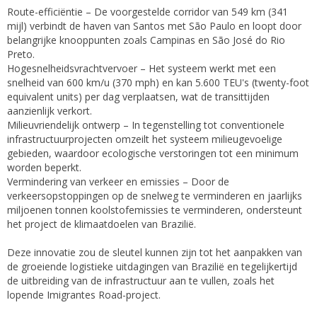
Route-efficiëntie – De voorgestelde corridor van 549 km (341
mijl) verbindt de haven van Santos met São Paulo en loopt door
belangrijke knooppunten zoals Campinas en São José do Rio
Preto.
Hogesnelheidsvrachtvervoer – Het systeem werkt met een
snelheid van 600 km/u (370 mph) en kan 5.600 TEU's (twenty-foot
equivalent units) per dag verplaatsen, wat de transittijden
aanzienlijk verkort.
Milieuvriendelijk ontwerp – In tegenstelling tot conventionele
infrastructuurprojecten omzeilt het systeem milieugevoelige
gebieden, waardoor ecologische verstoringen tot een minimum
worden beperkt.
Vermindering van verkeer en emissies – Door de
verkeersopstoppingen op de snelweg te verminderen en jaarlijks
miljoenen tonnen koolstofemissies te verminderen, ondersteunt
het project de klimaatdoelen van Brazilië.
Deze innovatie zou de sleutel kunnen zijn tot het aanpakken van
de groeiende logistieke uitdagingen van Brazilië en tegelijkertijd
de uitbreiding van de infrastructuur aan te vullen, zoals het
lopende Imigrantes Road-project.