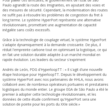
Pour pallier ces difficultés, le gouvernement de l'État de São
Paulo agrandit la route des Imigrantes, en ajoutant des voies et
des mesures de sécurité. Cependant, la modernisation des routes
ne suffit pas à résoudre les problèmes de congestion du fret à
long terme. Le système HyperPort représente une alternative
révolutionnaire, promettant une augmentation de capacité
inégalée sans coûts excessifs.
Grâce à la technologie de couplage virtuel, le système HyperPort
s'adapte dynamiquement à la demande croissante. De plus, il
réduit l'empreinte carbone tout en optimisant la logistique, ce qui
en fait une solution durable adaptée à un marché mondial en
rapide évolution. Les leaders du secteur s'expriment
Andrés de León, PDG d'HyperloopTT : « Il s'agit d'une nouvelle
étape historique pour HyperloopTT. Depuis le développement du
système HyperPort avec nos partenaires de HHLA, nous avons
collaboré avec de nombreux opérateurs portuaires et prestataires
logistiques du monde entier. Le groupe EGA de São Paulo a été le
premier à adopter cette technologie révolutionnaire, et les
données de cette étude confirment qu'HyperPort sera une
solution de pointe pour les ports du XXIe siècle.»