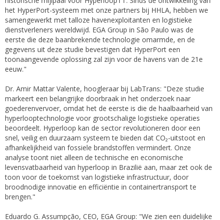
historische mijlpaal voor HyperloopTT. Sinds de ontwikkeling van
het HyperPort-systeem met onze partners bij HHLA, hebben we
samengewerkt met talloze havenexploitanten en logistieke
dienstverleners wereldwijd. EGA Group in São Paulo was de
eerste die deze baanbrekende technologie omarmde, en de
gegevens uit deze studie bevestigen dat HyperPort een
toonaangevende oplossing zal zijn voor de havens van de 21e
eeuw."
Dr. Amir Mattar Valente, hoogleraar bij LabTrans: "Deze studie
markeert een belangrijke doorbraak in het onderzoek naar
goederenvervoer, omdat het de eerste is die de haalbaarheid van
hyperlooptechnologie voor grootschalige logistieke operaties
beoordeelt. Hyperloop kan de sector revolutioneren door een
snel, veilig en duurzaam systeem te bieden dat CO₂-uitstoot en
afhankelijkheid van fossiele brandstoffen vermindert. Onze
analyse toont niet alleen de technische en economische
levensvatbaarheid van hyperloop in Brazilië aan, maar zet ook de
toon voor de toekomst van logistieke infrastructuur, door
broodnodige innovatie en efficiëntie in containertransport te
brengen."
Eduardo G. Assumpção, CEO, EGA Group: "We zien een duidelijke