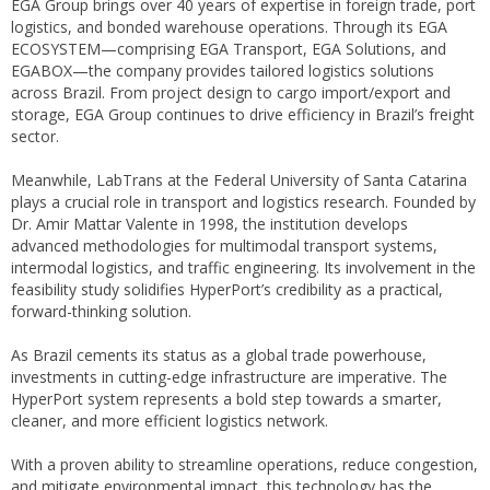
EGA Group brings over 40 years of expertise in foreign trade, port
logistics, and bonded warehouse operations. Through its EGA
ECOSYSTEM—comprising EGA Transport, EGA Solutions, and
EGABOX—the company provides tailored logistics solutions
across Brazil. From project design to cargo import/export and
storage, EGA Group continues to drive efficiency in Brazil’s freight
sector.
Meanwhile, LabTrans at the Federal University of Santa Catarina
plays a crucial role in transport and logistics research. Founded by
Dr. Amir Mattar Valente in 1998, the institution develops
advanced methodologies for multimodal transport systems,
intermodal logistics, and traffic engineering. Its involvement in the
feasibility study solidifies HyperPort’s credibility as a practical,
forward-thinking solution.
As Brazil cements its status as a global trade powerhouse,
investments in cutting-edge infrastructure are imperative. The
HyperPort system represents a bold step towards a smarter,
cleaner, and more efficient logistics network.
With a proven ability to streamline operations, reduce congestion,
and mitigate environmental impact, this technology has the