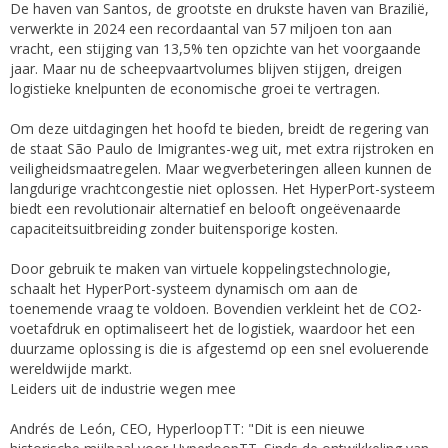
De haven van Santos, de grootste en drukste haven van Brazilië,
verwerkte in 2024 een recordaantal van 57 miljoen ton aan
vracht, een stijging van 13,5% ten opzichte van het voorgaande
jaar. Maar nu de scheepvaartvolumes blijven stijgen, dreigen
logistieke knelpunten de economische groei te vertragen.
Om deze uitdagingen het hoofd te bieden, breidt de regering van
de staat São Paulo de Imigrantes-weg uit, met extra rijstroken en
veiligheidsmaatregelen. Maar wegverbeteringen alleen kunnen de
langdurige vrachtcongestie niet oplossen. Het HyperPort-systeem
biedt een revolutionair alternatief en belooft ongeëvenaarde
capaciteitsuitbreiding zonder buitensporige kosten.
Door gebruik te maken van virtuele koppelingstechnologie,
schaalt het HyperPort-systeem dynamisch om aan de
toenemende vraag te voldoen. Bovendien verkleint het de CO2-
voetafdruk en optimaliseert het de logistiek, waardoor het een
duurzame oplossing is die is afgestemd op een snel evoluerende
wereldwijde markt.
Leiders uit de industrie wegen mee
Andrés de León, CEO, HyperloopTT: "Dit is een nieuwe