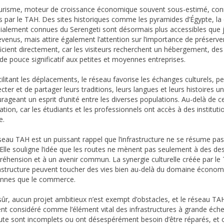
urisme, moteur de croissance économique souvent sous-estimé, conn
es par le TAH. Des sites historiques comme les pyramides d’Égypte, la
alement connues du Serengeti sont désormais plus accessibles que 
evenus, mais attire également l’attention sur l’importance de préserve
icient directement, car les visiteurs recherchent un hébergement, des 
de pouce significatif aux petites et moyennes entreprises.
cilitant les déplacements, le réseau favorise les échanges culturels, 
ter et de partager leurs traditions, leurs langues et leurs histoires un
rageant un esprit d’unité entre les diverses populations. Au-delà de c
cation, car les étudiants et les professionnels ont accès à des institu
e.
seau TAH est un puissant rappel que l’infrastructure ne se résume pas à
. Elle souligne l’idée que les routes ne mènent pas seulement à des des
éhension et à un avenir commun. La synergie culturelle créée par le 
rastructure peuvent toucher des vies bien au-delà du domaine économ
nnes que le commerce.
sûr, aucun projet ambitieux n’est exempt d’obstacles, et le réseau TA
nt considéré comme l’élément vital des infrastructures à grande éch
ute sont incomplets ou ont désespérément besoin d’être réparés, et 