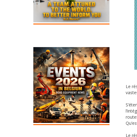
Le rés
vaste
S’éte
l’int
route
Qu’est
Le ré