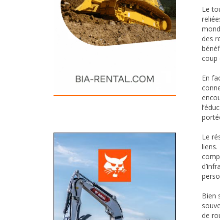
Le to
relié
mondi
des r
bénéf
coup 
En fa
connec
encou
l’édu
porté
Le ré
liens
compr
d’inf
perso
Bien 
souve
de ro