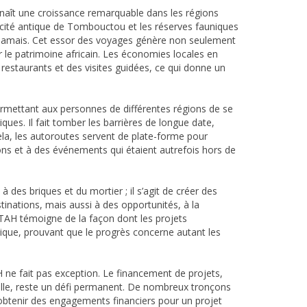
aît une croissance remarquable dans les régions
 cité antique de Tombouctou et les réserves fauniques
jamais. Cet essor des voyages génère non seulement
r le patrimoine africain. Les économies locales en
restaurants et des visites guidées, ce qui donne un
permettant aux personnes de différentes régions de se
iques. Il fait tomber les barrières de longue date,
ela, les autoroutes servent de plate-forme pour
tions et à des événements qui étaient autrefois hors de
 des briques et du mortier ; il s’agit de créer des
tinations, mais aussi à des opportunités, à la
TAH témoigne de la façon dont les projets
ique, prouvant que le progrès concerne autant les
H ne fait pas exception. Le financement de projets,
elle, reste un défi permanent. De nombreux tronçons
obtenir des engagements financiers pour un projet