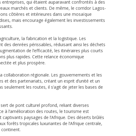
entreprises, qui étaient auparavant confrontés à des
uveaux marchés et clients. De même, le corridor Lagos-
ions côtières et intérieures dans une mosaïque
ndises, mais encourage également les investissements
ssants.
culture, la fabrication et la logistique. Les
 des denrées périssables, réduisant ainsi les déchets
gmentation de l’efficacité, les itinéraires plus courts
sons plus rapides. Cette relance économique
nectée et plus prospère.
la collaboration régionale. Les gouvernements et les
 et des partenariats, créant un esprit d’unité et un
seulement les routes, il s’agit de jeter les bases de
ert de pont culturel profond, reliant diverses
à l’amélioration des routes, le tourisme est
et captivants paysages de l’Afrique. Des déserts brûlés
aux forêts tropicales luxuriantes de l’Afrique centrale,
 continent.