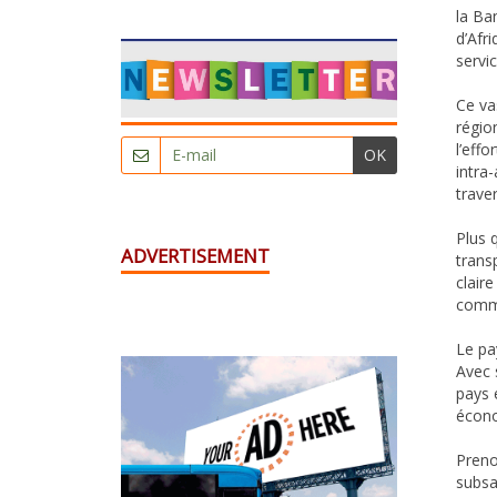
la Ba
d’Afri
servi
Ce va
régio
l’eff
OK
intra
traver
Plus 
ADVERTISEMENT
transp
clair
commu
Le pa
Avec 
pays 
écono
Preno
subsa