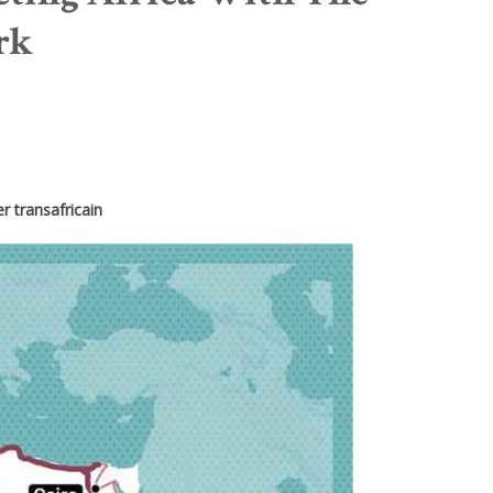
rk
r transafricain