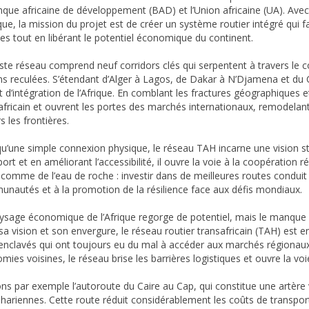
nque africaine de développement (BAD) et l’Union africaine (UA). Avec p
que, la mission du projet est de créer un système routier intégré qui fa
ces tout en libérant le potentiel économique du continent.
ste réseau comprend neuf corridors clés qui serpentent à travers le
ns reculées. S’étendant d’Alger à Lagos, de Dakar à N’Djamena et du C
ort d’intégration de l’Afrique. En comblant les fractures géographiques
-africain et ouvrent les portes des marchés internationaux, remodelant 
s les frontières.
qu’une simple connexion physique, le réseau TAH incarne une vision st
ort et en améliorant l’accessibilité, il ouvre la voie à la coopération 
e comme de l’eau de roche : investir dans de meilleures routes condui
nautés et à la promotion de la résilience face aux défis mondiaux.
ysage économique de l’Afrique regorge de potentiel, mais le manque d’
sa vision et son envergure, le réseau routier transafricain (TAH) est e
enclavés qui ont toujours eu du mal à accéder aux marchés régionaux 
mies voisines, le réseau brise les barrières logistiques et ouvre la v
ns par exemple l’autoroute du Caire au Cap, qui constitue une artère vi
hariennes. Cette route réduit considérablement les coûts de transport e