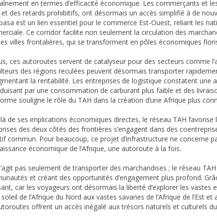
raînement en termes d’efficacité économique. Les commerçants et les 
 et des retards prohibitifs, ont désormais un accès simplifié à de no
sa est un lien essentiel pour le commerce Est-Ouest, reliant les nat
rciale. Ce corridor facilite non seulement la circulation des marcha
les villes frontalières, qui se transforment en pôles économiques flori
us, ces autoroutes servent de catalyseur pour des secteurs comme l’agri
ulteurs des régions reculées peuvent désormais transporter rapidement
mentant la rentabilité. Les entreprises de logistique constatent une au
aduisant par une consommation de carburant plus faible et des livrai
forme souligne le rôle du TAH dans la création d’une Afrique plus con
là de ses implications économiques directes, le réseau TAH favorise 
prises des deux côtés des frontières s’engagent dans des coentreprises
tif commun. Pour beaucoup, ce projet d’infrastructure ne concerne pas 
naissance économique de l’Afrique, une autoroute à la fois.
 s’agit pas seulement de transporter des marchandises ; le réseau TAH s
nautés et créant des opportunités d’engagement plus profond. Grâce 
ssant, car les voyageurs ont désormais la liberté d’explorer les vastes 
 soleil de l’Afrique du Nord aux vastes savanes de l’Afrique de l’Est et 
utoroutes offrent un accès inégalé aux trésors naturels et culturels du