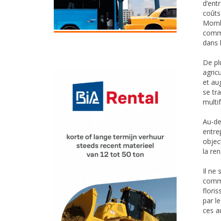
d’ent
coûts
Momba
comme
dans 
De pl
agric
et aug
se tr
multi
Au-de
entre
objec
la re
Il ne
commu
flori
par le
ces a