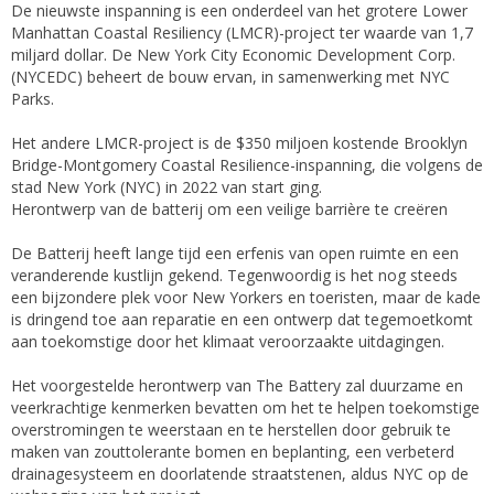
De nieuwste inspanning is een onderdeel van het grotere Lower
Manhattan Coastal Resiliency (LMCR)-project ter waarde van 1,7
miljard dollar. De New York City Economic Development Corp.
(NYCEDC) beheert de bouw ervan, in samenwerking met NYC
Parks.
Het andere LMCR-project is de $350 miljoen kostende Brooklyn
Bridge-Montgomery Coastal Resilience-inspanning, die volgens de
stad New York (NYC) in 2022 van start ging.
Herontwerp van de batterij om een veilige barrière te creëren
De Batterij heeft lange tijd een erfenis van open ruimte en een
veranderende kustlijn gekend. Tegenwoordig is het nog steeds
een bijzondere plek voor New Yorkers en toeristen, maar de kade
is dringend toe aan reparatie en een ontwerp dat tegemoetkomt
aan toekomstige door het klimaat veroorzaakte uitdagingen.
Het voorgestelde herontwerp van The Battery zal duurzame en
veerkrachtige kenmerken bevatten om het te helpen toekomstige
overstromingen te weerstaan en te herstellen door gebruik te
maken van zouttolerante bomen en beplanting, een verbeterd
drainagesysteem en doorlatende straatstenen, aldus NYC op de