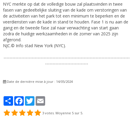
NYC merkte op dat de volledige bouw zal plaatsvinden in twee
fasen van gedeeltelijke sluiting van de kade om verstoringen van
de activiteiten van het park tot een minimum te beperken en de
veerdiensten van de kade in stand te houden. Fase 1 is nu aan de
gang en de tweede fase zal naar verwachting van start gaan
zodra de huidige werkzaamheden in de zomer van 2025 zijn
afgerond.
NJC.© Info stad New York (NYC).
-------------------------------------------------------------------------------------
-----------------------------
Date de dernière mise à jour : 14/05/2024
Partager
Facebook
Twitter
Email
3
votes. Moyenne
5
sur 5.