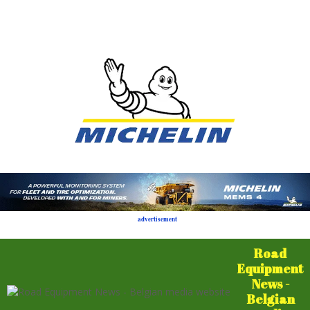
advertisement
Road
Equipment
News -
Belgian