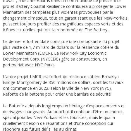
travail", a déclaré Adams dans un communiqué de presse. « Le
projet Battery Coastal Resilience contribuera à protéger le Lower
Manhattan des tempêtes plus violentes provoquées par le
changement climatique, tout en garantissant que les New-Yorkais
puissent toujours profiter des magnifiques espaces verts et des
icônes culturelles qui font la renommée de The Battery.
Le dernier effort en date constitue une composante du projet
plus vaste de 1,7 milliard de dollars sur la résilience côtière du
Lower Manhattan (LMCR). La New York City Economic
Development Corp. (NYCEDC) gère sa construction, en
partenariat avec NYC Parks.
L'autre projet LMCR est l'effort de résilience côtière Brooklyn
Bridge-Montgomery de 350 millions de dollars, dont les travaux
ont commencé en 2022, selon la ville de New York (NYC).
Refonte de la batterie pour créer une barrière de sécurité
La Batterie a depuis longtemps un héritage d’espaces ouverts et
de rivages changeants. Aujourd'hui, il continue d'être un endroit
spécial pour les New-Yorkais et les touristes, mais le quai a
cruellement besoin de réparations et d'une conception qui
répondra aux futurs défis liés au climat.