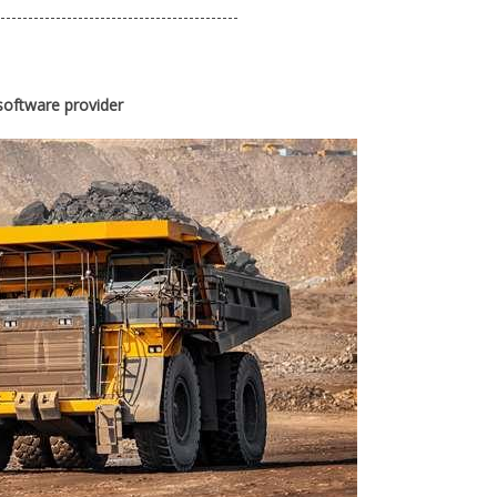
-------------------------------------------
software provider