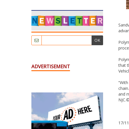
Sandv
advan
OK
Polym
proce
Polym
that 
ADVERTISEMENT
Vehic
“With
chain
and m
NJC.©
17/11