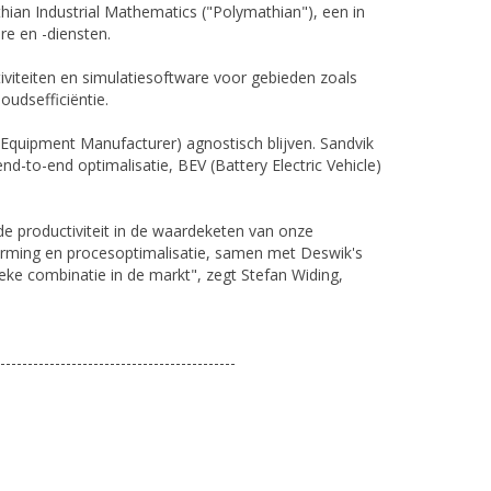
an Industrial Mathematics ("Polymathian"), een in
re en -diensten.
iteiten en simulatiesoftware voor gebieden zoals
oudsefficiëntie.
Equipment Manufacturer) agnostisch blijven. Sandvik
d-to-end optimalisatie, BEV (Battery Electric Vehicle)
 productiviteit in de waardeketen van onze
orming en procesoptimalisatie, samen met Deswik's
ke combinatie in de markt", zegt Stefan Widing,
-------------------------------------------