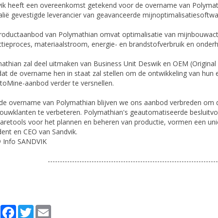
ik heeft een overeenkomst getekend voor de overname van Polymathi
alië gevestigde leverancier van geavanceerde mijnoptimalisatiesoftwa
roductaanbod van Polymathian omvat optimalisatie van mijnbouwactiv
ctieproces, materiaalstroom, energie- en brandstofverbruik en onderh
athian zal deel uitmaken van Business Unit Deswik en OEM (Original 
dat de overname hen in staat zal stellen om de ontwikkeling van hun en
toMine-aanbod verder te versnellen.
de overname van Polymathian blijven we ons aanbod verbreden om de
ouwklanten te verbeteren. Polymathian's geautomatiseerde besluitv
aretools voor het plannen en beheren van productie, vormen een unie
dent en CEO van Sandvik.
 Info SANDVIK
----------------------------------------------------------------------
Partager
Facebook
Twitter
Email