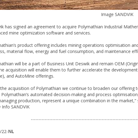
Image SANDVIK
ik has signed an agreement to acquire Polymathian Industrial Mathema
ced mine optimization software and services.
athian’s product offering includes mining operations optimisation and
ss, material flow, energy and fuel consumption, and maintenance effi
athian will be a part of Business Unit Deswik and remain OEM (Origi
the acquisition will enable them to further accelerate the development 
le), and AutoMine offerings.
 the acquisition of Polymathian we continue to broaden our offering t
. Polymathian’s automated decision-making and process optimisation,
anaging production, represent a unique combination in the market,” 
 Info SANDVIK
---------------------------------------------------------------------
/22-
NL