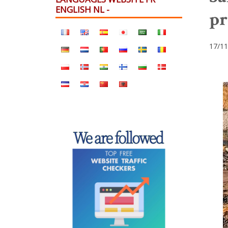
ENGLISH NL -
pr
17/11