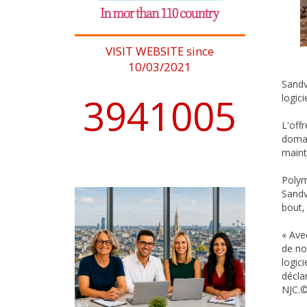
VISIT WEBSITE since
10/03/2021
Sandv
4076902
logic
L'off
domai
maint
Polym
Sandv
bout,
« Ave
de no
logic
décla
NJC.©