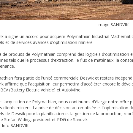
Image SANDVIK
ik a signé un accord pour acquérir Polymathian Industrial Mathematics
iels et de services avancés d'optimisation minière.
re de produits de Polymathian comprend des logiciels d'optimisation 
nes tels que le processus d'extraction, le flux de matériaux, la consom
enance.
athian fera partie de l'unité commerciale Deswik et restera indépen
ik affirme que l'acquisition leur permettra d'accélérer encore le dév
 BEV (Battery Electric Vehicle) et AutoMine.
c l'acquisition de Polymathian, nous continuons d'élargir notre offre p
s clients miniers. La prise de décision automatisée et l'optimisation 
iels de Deswik pour la planification et la gestion de la production, r
re Stefan Widing, président et PDG de Sandvik.
 Info SANDVIK