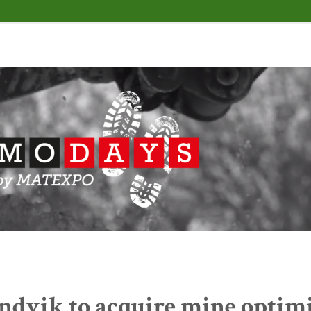
ndvik to acquire mine optim