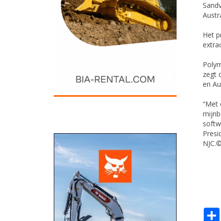
Sandv
Austr
Het p
extra
Polym
zegt 
en Au
“Met 
mijnb
softw
Presi
NJC.©