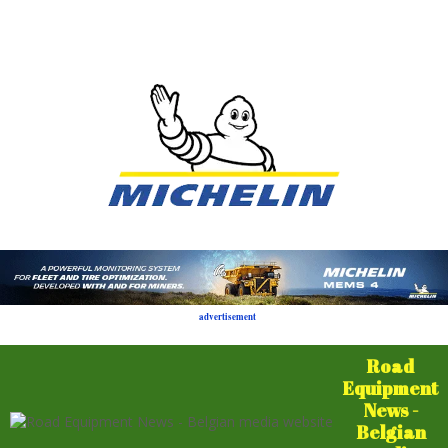
advertisement
Road
Equipment
News -
Belgian