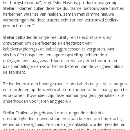
het hoogste niveau", zegt Tyler Havens, productmanager bij
Stellar. "Klanten zullen dezelfde duurzame, betrouwbare functies
herkennen waar ze van hielden, samen met slimme nieuwe
verbeteringen die deze trailers echt tot een vertrouwd Stellar-
product maken."
Stellar zelfladende single-reel utility- en telecomtrailers zijn
ontworpen om de efficiëntie en effectiviteit van
kabelverwijderings- en kabellegprocessen te vergroten. Met
slechts één haspel en een lagere opstelling hebben deze
opleggers een laag zwaartepunt en zijn ze perfect voor meer
basishandelingen en voor het verbeteren van de veiligheid, aldus
de fabrikant.
Ze bieden ook een handige manier om kabels netjes op te bergen
en te ordenen op de werklocatie om knopen of beschadigingen te
voorkomen. Bovendien zijn deze aanhangwagens gemakkelijk te
onderhouden voor jarenlang gebruik.
Stellar Trailers zijn gebouwd om uitdagende industriële
omstandigheden te weerstaan en staan bekend om hun kracht,
eenvoud en veiligheid. Ze kunnen gemakkelijk worden geladen en