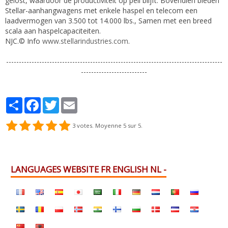
gelost, waardoor de productiviteit op peil blijft. Bovendien bieden
Stellar-aanhangwagens met enkele haspel en telecom een
laadvermogen van 3.500 tot 14.000 lbs., Samen met een breed
scala aan haspelcapaciteiten.
NJC.© Info
www.stellarindustries.com
.
-------------------------------------------------------------------------------------
--------------------------
Partager
Facebook
Twitter
Email
3
votes. Moyenne
5
sur 5.
LANGUAGES WEBSITE FR ENGLISH NL -