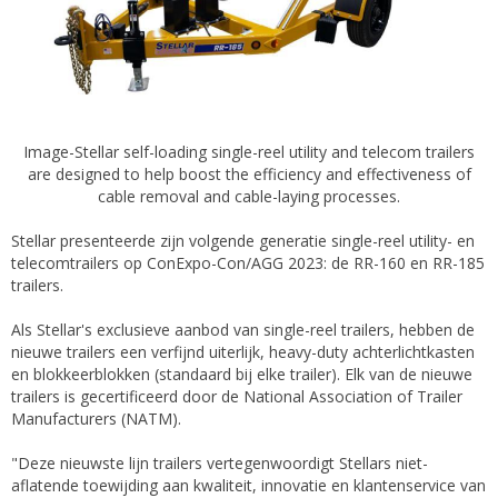
Image-Stellar self-loading single-reel utility and telecom trailers
are designed to help boost the efficiency and effectiveness of
cable removal and cable-laying processes.
Stellar presenteerde zijn volgende generatie single-reel utility- en
telecomtrailers op ConExpo-Con/AGG 2023: de RR-160 en RR-185
trailers.
Als Stellar's exclusieve aanbod van single-reel trailers, hebben de
nieuwe trailers een verfijnd uiterlijk, heavy-duty achterlichtkasten
en blokkeerblokken (standaard bij elke trailer). Elk van de nieuwe
trailers is gecertificeerd door de National Association of Trailer
Manufacturers (NATM).
"Deze nieuwste lijn trailers vertegenwoordigt Stellars niet-
aflatende toewijding aan kwaliteit, innovatie en klantenservice van