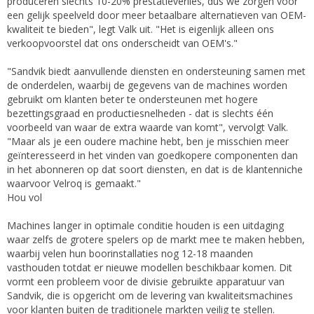
produceren slechts 10-20% prestatieverlies, dus we zorgen voor
een gelijk speelveld door meer betaalbare alternatieven van OEM-
kwaliteit te bieden", legt Valk uit. "Het is eigenlijk alleen ons
verkoopvoorstel dat ons onderscheidt van OEM's."
"Sandvik biedt aanvullende diensten en ondersteuning samen met
de onderdelen, waarbij de gegevens van de machines worden
gebruikt om klanten beter te ondersteunen met hogere
bezettingsgraad en productiesnelheden - dat is slechts één
voorbeeld van waar de extra waarde van komt", vervolgt Valk.
"Maar als je een oudere machine hebt, ben je misschien meer
geïnteresseerd in het vinden van goedkopere componenten dan
in het abonneren op dat soort diensten, en dat is de klantenniche
waarvoor Velroq is gemaakt."
Hou vol
Machines langer in optimale conditie houden is een uitdaging
waar zelfs de grotere spelers op de markt mee te maken hebben,
waarbij velen hun boorinstallaties nog 12-18 maanden
vasthouden totdat er nieuwe modellen beschikbaar komen. Dit
vormt een probleem voor de divisie gebruikte apparatuur van
Sandvik, die is opgericht om de levering van kwaliteitsmachines
voor klanten buiten de traditionele markten veilig te stellen.