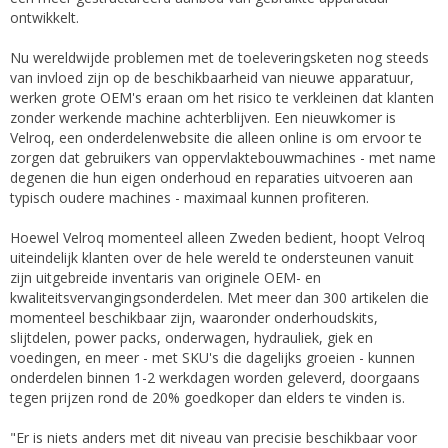
ontwikkelt.
Nu wereldwijde problemen met de toeleveringsketen nog steeds
van invloed zijn op de beschikbaarheid van nieuwe apparatuur,
werken grote OEM's eraan om het risico te verkleinen dat klanten
zonder werkende machine achterblijven. Een nieuwkomer is
Velroq, een onderdelenwebsite die alleen online is om ervoor te
zorgen dat gebruikers van oppervlaktebouwmachines - met name
degenen die hun eigen onderhoud en reparaties uitvoeren aan
typisch oudere machines - maximaal kunnen profiteren.
Hoewel Velroq momenteel alleen Zweden bedient, hoopt Velroq
uiteindelijk klanten over de hele wereld te ondersteunen vanuit
zijn uitgebreide inventaris van originele OEM- en
kwaliteitsvervangingsonderdelen. Met meer dan 300 artikelen die
momenteel beschikbaar zijn, waaronder onderhoudskits,
slijtdelen, power packs, onderwagen, hydrauliek, giek en
voedingen, en meer - met SKU's die dagelijks groeien - kunnen
onderdelen binnen 1-2 werkdagen worden geleverd, doorgaans
tegen prijzen rond de 20% goedkoper dan elders te vinden is.
"Er is niets anders met dit niveau van precisie beschikbaar voor