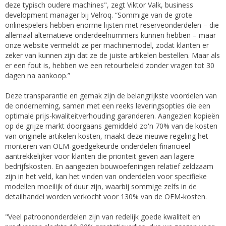
deze typisch oudere machines", zegt Viktor Valk, business
development manager bij Velroq. “Sommige van de grote
onlinespelers hebben enorme lijsten met reserveonderdelen – die
allemaal alternatieve onderdeelnummers kunnen hebben – maar
onze website vermeldt ze per machinemodel, zodat klanten er
zeker van kunnen zijn dat ze de juiste artikelen bestellen. Maar als
er een fout is, hebben we een retourbeleid zonder vragen tot 30
dagen na aankoop.”
Deze transparantie en gemak zijn de belangrijkste voordelen van
de onderneming, samen met een reeks leveringsopties die een
optimale prijs-kwaliteitverhouding garanderen. Aangezien kopieën
op de grijze markt doorgaans gemiddeld zo'n 70% van de kosten
van originele artikelen kosten, maakt deze nieuwe regeling het
monteren van OEM-goedgekeurde onderdelen financieel
aantrekkelijker voor klanten die prioriteit geven aan lagere
bedrijfskosten. En aangezien bouwoefeningen relatief zeldzaam
zijn in het veld, kan het vinden van onderdelen voor specifieke
modellen moeilijk of duur zijn, waarbij sommige zelfs in de
detailhandel worden verkocht voor 130% van de OEM-kosten.
"Veel patroononderdelen zijn van redelijk goede kwaliteit en