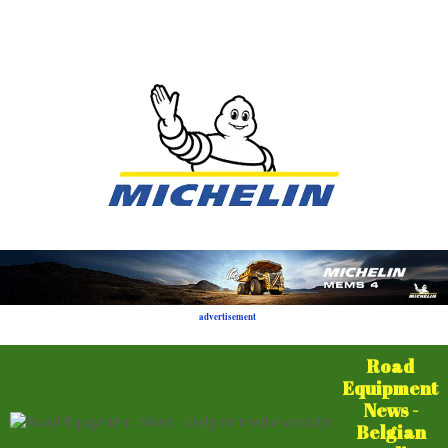
advertisement
Road
Equipment
News -
Belgian