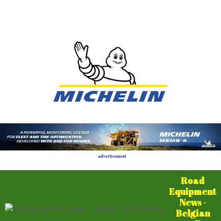
advertisement
Road
Equipment
News -
Belgian