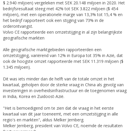
$ 2.940 miljoen) vergeleken met SEK 20.148 miljoen in 2020. Het
bedrijfsresultaat steeg met 42% tot SEK 3.822 miljoen ($ 454
miljoen), met een operationele marge van 13,3% tot 15,4 % en
het bedrijf rapporteert ook een stijging van 73% in de
orderontvangst.
Volvo CE rapporteerde een omzetstijging in al zijn belangrijkste
geografische markten
Alle geografische marktgebieden rapporteerden een
omzetstijging, variërend van 12% in Europa tot 35% in Azië, dat
ook de hoogste omzet rapporteerde met SEK 11.319 miljoen ($
1.345 miljoen).
Dit was iets minder dan de helft van de totale omzet in het
kwartaal, geholpen door de sterke vraag in China als gevolg van
investeringen in overheidsinfrastructuur en de toegenomen vraag
in India, Korea en Zuidoost-Azië.
"Het is bemoedigend om te zien dat de vraag in het eerste
kwartaal van dit jaar toeneemt, met een omzetstijging in alle
regio's en markten", aldus Melker Jernberg.
Melker Jernberg, president van Volvo CE, noemde de resultaten