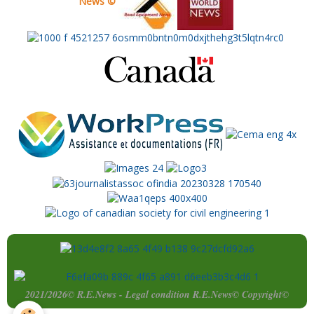
News ©
2021/2026© R.E.News - Legal condition R.E.News© Copyright©