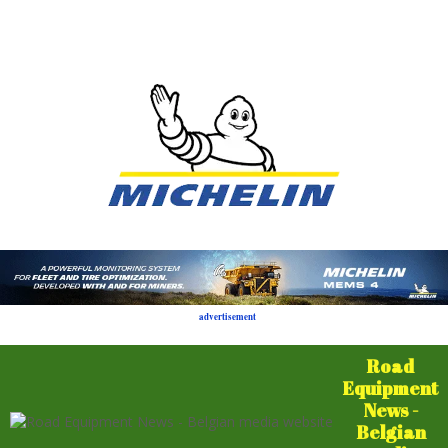
advertisement
Road
Equipment
News -
Belgian