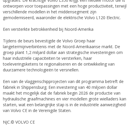
upgrades. De krachtige Volvo L350 krijgt een nieuwe motor die is
ontworpen voor toepassingen met een hoge productiviteit, terwijl
verschillende modellen in het middensegment zijn
gemoderniseerd, waaronder de elektrische Volvo L120 Electric.
Een versterkte betrokkenheid bij Noord-Amerika
Tijdens de beurs bevestigde de Volvo Groep haar
langetermijnverbintenis met de Noord-Amerikaanse markt. De
groep plant 1,2 miljard dollar aan strategische investeringen om
haar industriële capaciteiten te versterken, haar
toeleveringsketens te regionaliseren en de ontwikkeling van
duurzamere technologieën te versnellen.
Een van de vlaggenschipprojecten van dit programma betreft de
fabriek in Shippensburg. Een investering van 40 miljoen dollar
maakt het mogelijk dat de fabriek begin 2026 de productie van
hydraulische graafmachines en vier modellen grote wielladers kan
starten, wat een belangrijke stap is in de industriële aanwezigheid
van Volvo CE in de Verenigde Staten.
NJC.© VOLVO CE