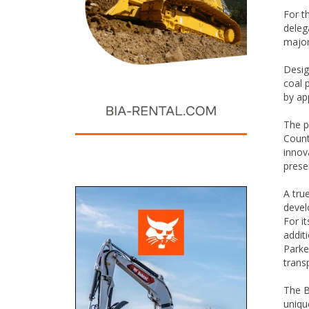
For t
deleg
major
Desig
coal 
by ap
The pr
Count
innova
prese
A tru
devel
For i
addit
Parke
trans
The B
uniqu