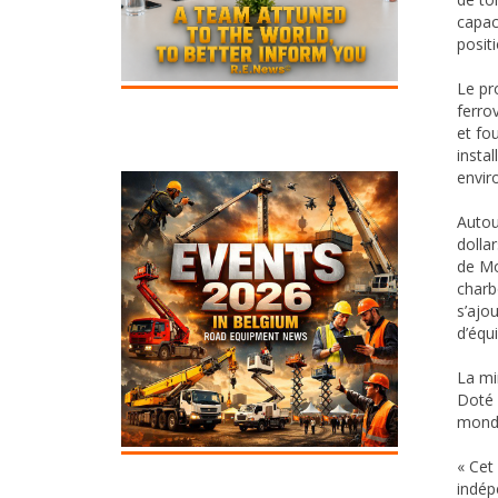
capac
posit
Le pr
ferro
et fo
instal
envir
Autou
dolla
de Mo
charb
s’ajo
d’équ
La mi
Doté 
monde
« Cet
indép