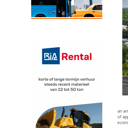
an am
of ap
econo