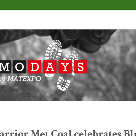
rrior Met Coal celebrates Bl