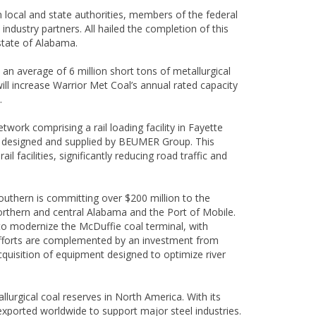
local and state authorities, members of the federal
dustry partners. All hailed the completion of this
state of Alabama.
an average of 6 million short tons of metallurgical
will increase Warrior Met Coal’s annual rated capacity
.
twork comprising a rail loading facility in Fayette
r, designed and supplied by BEUMER Group. This
il facilities, significantly reducing road traffic and
uthern is committing over $200 million to the
orthern and central Alabama and the Port of Mobile.
n to modernize the McDuffie coal terminal, with
e efforts are complemented by an investment from
cquisition of equipment designed to optimize river
urgical coal reserves in North America. With its
 exported worldwide to support major steel industries.