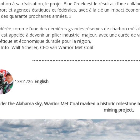
tion à sa réalisation, le projet Blue Creek est le résultat d’une colla
port et agences étatiques et fédérales, avec à la clé un impact écon
 des quarante prochaines années. »
dérée comme l’une des dernières grandes réserves de charbon métallu
 est appelée à devenir un pilier industriel majeur, avec une durée de 
étique et économique durable pour la région.
Info Walt Scheller, CEO van Warrior Met Coal
---------------------------------------------------------------------
13/01/26-
English
der the Alabama sky, Warrior Met Coal marked a historic milestone b
mining project,