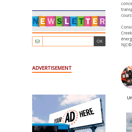
concep
trans
cours
Consi
Creek
énerg
OK
NJC© 
ADVERTISEMENT
Un