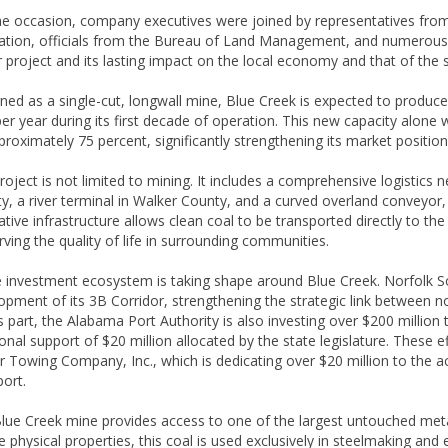
he occasion, company executives were joined by representatives from 
ation, officials from the Bureau of Land Management, and numerous in
 project and its lasting impact on the local economy and that of the 
ned as a single-cut, longwall mine, Blue Creek is expected to produce 
per year during its first decade of operation. This new capacity alone 
proximately 75 percent, significantly strengthening its market position
oject is not limited to mining. It includes a comprehensive logistics ne
y, a river terminal in Walker County, and a curved overland conveyo
tive infrastructure allows clean coal to be transported directly to the ra
rving the quality of life in surrounding communities.
e investment ecosystem is taking shape around Blue Creek. Norfolk So
opment of its 3B Corridor, strengthening the strategic link between n
ts part, the Alabama Port Authority is also investing over $200 millio
ional support of $20 million allocated by the state legislature. Thes
r Towing Company, Inc., which is dedicating over $20 million to the a
port.
lue Creek mine provides access to one of the largest untouched metall
e physical properties, this coal is used exclusively in steelmaking and