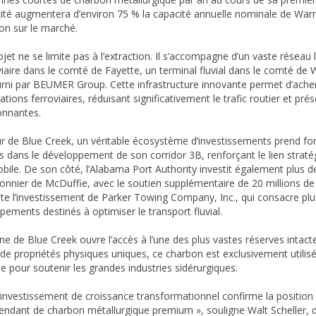
ité augmentera d’environ 75 % la capacité annuelle nominale de Warr
ion sur le marché.
ojet ne se limite pas à l’extraction. Il s’accompagne d’un vaste résea
viaire dans le comté de Fayette, un terminal fluvial dans le comté de 
urni par BEUMER Group. Cette infrastructure innovante permet d’ache
lations ferroviaires, réduisant significativement le trafic routier et p
onnantes.
r de Blue Creek, un véritable écosystème d’investissements prend fo
rs dans le développement de son corridor 3B, renforçant le lien stratég
bile. De son côté, l’Alabama Port Authority investit également plus de
onnier de McDuffie, avec le soutien supplémentaire de 20 millions de dol
ute l’investissement de Parker Towing Company, Inc., qui consacre plus 
ipements destinés à optimiser le transport fluvial.
ne de Blue Creek ouvre l’accès à l’une des plus vastes réserves intac
de propriétés physiques uniques, ce charbon est exclusivement utilisé d
 pour soutenir les grandes industries sidérurgiques.
 investissement de croissance transformationnel confirme la position
endant de charbon métallurgique premium », souligne Walt Scheller, d