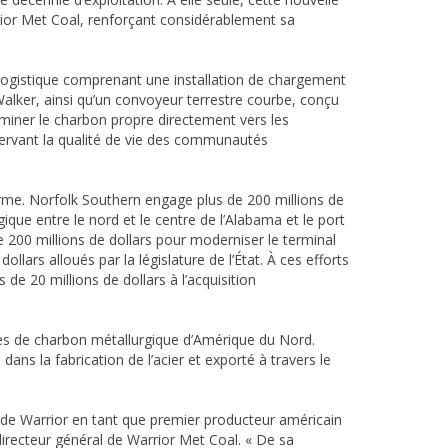
ior Met Coal, renforçant considérablement sa
u logistique comprenant une installation de chargement
Walker, ainsi qu’un convoyeur terrestre courbe, conçu
miner le charbon propre directement vers les
réservant la qualité de vie des communautés
rme. Norfolk Southern engage plus de 200 millions de
ique entre le nord et le centre de l’Alabama et le port
 200 millions de dollars pour moderniser le terminal
lars alloués par la législature de l’État. À ces efforts
de 20 millions de dollars à l’acquisition
tes de charbon métallurgique d’Amérique du Nord.
ans la fabrication de l’acier et exporté à travers le
 de Warrior en tant que premier producteur américain
irecteur général de Warrior Met Coal. « De sa