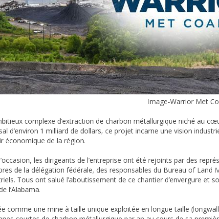
Image-Warrior Met Co
bitieux complexe d’extraction de charbon métallurgique niché au cœu
sal d’environ 1 milliard de dollars, ce projet incarne une vision indus
nir économique de la région.
’occasion, les dirigeants de l’entreprise ont été rejoints par des repr
es de la délégation fédérale, des responsables du Bureau of Land
triels. Tous ont salué l’aboutissement de ce chantier d’envergure et so
 de l’Alabama.
e comme une mine à taille unique exploitée en longue taille (longwall
nnes courtes de charbon métallurgique par an au cours de sa première 