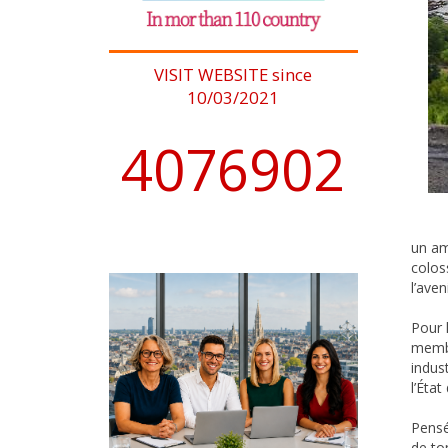
VISIT WEBSITE since
10/03/2021
4076902
un am
colos
l’ave
Pour l
membr
indus
l’État
Pensé
de to